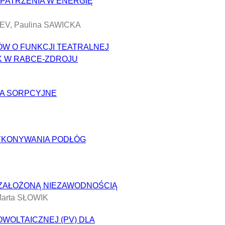
PATRZENIA W ENERGIĘ
EV, Paulina SAWICKA
ÓW O FUNKCJI TEATRALNEJ
K W RABCE-ZDROJU
NA SORPCYJNE
YKONYWANIA PODŁÓG
ZAŁOŻONĄ NIEZAWODNOŚCIĄ
arta SŁOWIK
WOLTAICZNEJ (PV) DLA