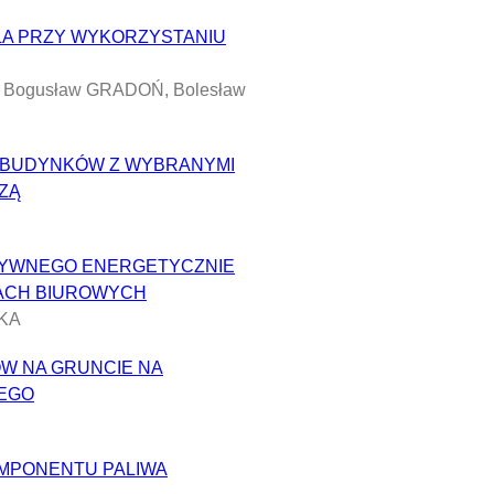
LA PRZY WYKORZYSTANIU
K, Bogusław GRADOŃ, Bolesław
 BUDYNKÓW Z WYBRANYMI
ZĄ
TYWNEGO ENERGETYCZNIE
ACH BIUROWYCH
CKA
W NA GRUNCIE NA
EGO
MPONENTU PALIWA