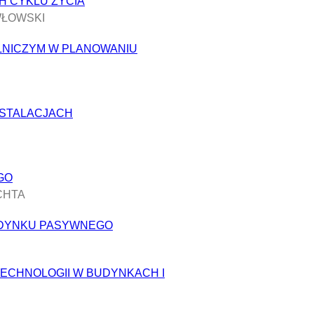
H CYKLU ŻYCIA
AWŁOWSKI
LNICZYM W PLANOWANIU
NSTALACJACH
GO
ACHTA
DYNKU PASYWNEGO
ECHNOLOGII W BUDYNKACH I