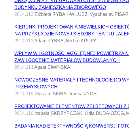
URZĄDZENIA ZINTEGROWANYCH SYSTEMÓW ZAO
BUDYNKU ZAMIESZKANIA ZBIOROWEGO
2014.112
Elżbieta RYBAK-WILUSZ, Vyacheslav PISAR
KIERUNKI PROJEKTOWANIA NIEWIELKICH OBIEKT
NA PRZYKŁADZIE NOWEJ SIEDZIBY TEATRU LALE
2014.113
Adam RYBKA, Michał KRUPA
WPŁYW WILGOTNOŚCI WZGLĘDNEJ POWIETRZA 
ZAWILGOCENIE MATERIAŁÓW BUDOWLANYCH
2014.114
Agata SIWIŃSKA
NOWOCZESNE MATERIAŁY I TECHNOLOGIE DO W
PRZEMYSŁOWYCH
2014.115
Ryszard SKIBA, Teresa ZYCH
PROJEKTOWANIE ELEMENTÓW ŻELBETOWYCH Z 
2014.116
Izabela SKRZYPCZAK, Lidia BUDA-OŻÓG, M
BADANIA NAD EFEKTYWNOŚCIĄ KONWERSJI FOTO