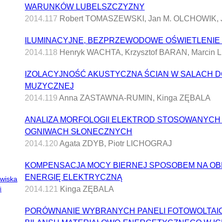
WARUNKÓW LUBELSZCZYZNY
2014.117
Robert TOMASZEWSKI, Jan M. OLCHOWIK,
ILUMINACYJNE, BEZPRZEWODOWE OŚWIETLENIE
2014.118
Henryk WACHTA, Krzysztof BARAN, Marcin
IZOLACYJNOŚĆ AKUSTYCZNA ŚCIAN W SALACH D
MUZYCZNEJ
2014.119
Anna ZASTAWNA-RUMIN, Kinga ZĘBALA
ANALIZA MORFOLOGII ELEKTROD STOSOWANYC
OGNIWACH SŁONECZNYCH
2014.120
Agata ZDYB, Piotr LICHOGRAJ
KOMPENSACJA MOCY BIERNEJ SPOSOBEM NA OB
ENERGIĘ ELEKTRYCZNĄ
owiska
2014.121
Kinga ZĘBALA
i
PORÓWNANIE WYBRANYCH PANELI FOTOWOLTAI