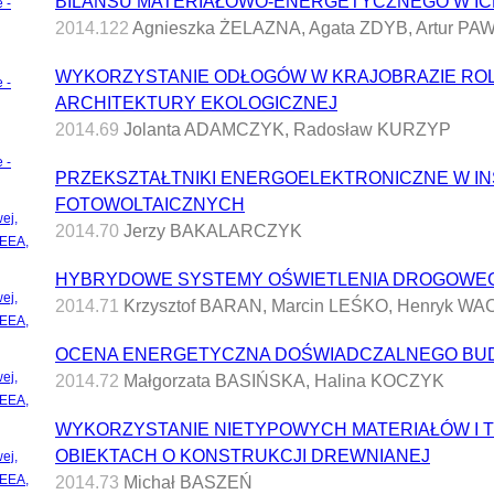
BILANSU MATERIAŁOWO-ENERGETYCZNEGO W IC
 -
2014.122
Agnieszka ŻELAZNA, Agata ZDYB, Artur P
WYKORZYSTANIE ODŁOGÓW W KRAJOBRAZIE RO
 -
ARCHITEKTURY EKOLOGICZNEJ
2014.69
Jolanta ADAMCZYK, Radosław KURZYP
 -
PRZEKSZTAŁTNIKI ENERGOELEKTRONICZNE W I
FOTOWOLTAICZNYCH
ej,
2014.70
Jerzy BAKALARCZYK
CEEA,
HYBRYDOWE SYSTEMY OŚWIETLENIA DROGOWE
ej,
2014.71
Krzysztof BARAN, Marcin LEŚKO, Henryk W
CEEA,
OCENA ENERGETYCZNA DOŚWIADCZALNEGO BU
ej,
2014.72
Małgorzata BASIŃSKA, Halina KOCZYK
CEEA,
WYKORZYSTANIE NIETYPOWYCH MATERIAŁÓW I T
OBIEKTACH O KONSTRUKCJI DREWNIANEJ
ej,
CEEA,
2014.73
Michał BASZEŃ