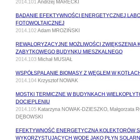
2014.101
Andrzej MARECKI
BADANIE EFEKTYWNOŚCI ENERGETYCZNEJ LABO
FOTOWOLTAICZNEJ
2014.102
Adam MROZIŃSKI
REWALORYZACYJNE MOŻLIWOŚCI ZWIĘKSZENIA 
ZABYTKOWEGO BUDYNKU MIESZKALNEGO
2014.103
Michał MUSIAŁ
WSPÓŁSPALANIE BIOMASY Z WĘGLEM W KOTŁA
2014.104
Krzysztof NOWAK
MOSTKI TERMICZNE W BUDYNKACH WIELKOPŁYT
DOCIEPLENIU
2014.105
Katarzyna NOWAK-DZIESZKO, Małgorzata
DĘBOWSKI
EFEKTYWNOŚĆ ENERGETYCZNA KOLEKTORÓW 
WYKORZYSTUJĄCYCH WODĘ JAKO PŁYN SOLAR