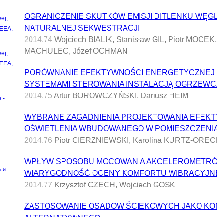
OGRANICZENIE SKUTKÓW EMISJI DITLENKU WĘG
ej,
NATURALNEJ SEKWESTRACJI
CEEA,
2014.74
Wojciech BIALIK, Stanisław GIL, Piotr MOCE
MACHULEC, Józef OCHMAN
ej,
CEEA,
PORÓWNANIE EFEKTYWNOŚCI ENERGETYCZNEJ
SYSTEMAMI STEROWANIA INSTALACJĄ OGRZEWC
2014.75
Artur BOROWCZYŃSKI, Dariusz HEIM
 -
WYBRANE ZAGADNIENIA PROJEKTOWANIA EFEK
OŚWIETLENIA WBUDOWANEGO W POMIESZCZENI
2014.76
Piotr CIERZNIEWSKI, Karolina KURTZ-ORE
WPŁYW SPOSOBU MOCOWANIA AKCELEROMETRÓ
uki
WIARYGODNOŚĆ OCENY KOMFORTU WIBRACYJN
2014.77
Krzysztof CZECH, Wojciech GOSK
ZASTOSOWANIE OSADÓW ŚCIEKOWYCH JAKO KO