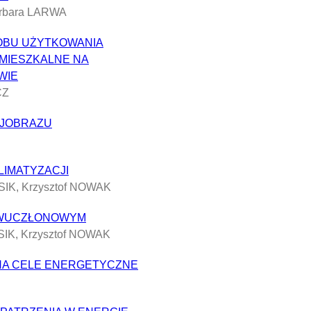
arbara LARWA
OBU UŻYTKOWANIA
 MIESZKALNE NA
WIE
CZ
AJOBRAZU
IMATYZACJI
IK, Krzysztof NOWAK
DWUCZŁONOWYM
IK, Krzysztof NOWAK
NA CELE ENERGETYCZNE