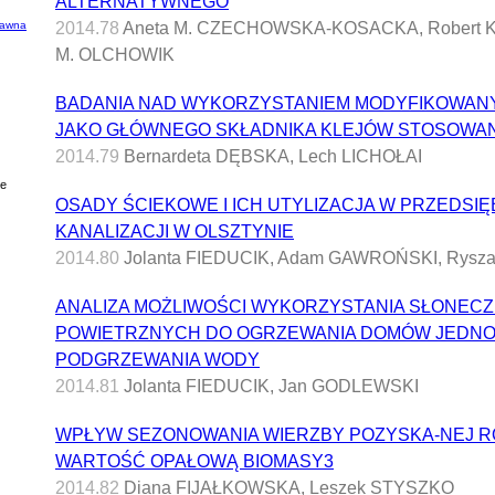
ALTERNATYWNEGO
dawna
2014.78
Aneta M. CZECHOWSKA-KOSACKA, Robert K
M. OLCHOWIK
BADANIA NAD WYKORZYSTANIEM MODYFIKOWA
JAKO GŁÓWNEGO SKŁADNIKA KLEJÓW STOSOWA
2014.79
Bernardeta DĘBSKA, Lech LICHOŁAI
ie
OSADY ŚCIEKOWE I ICH UTYLIZACJA W PRZEDSI
KANALIZACJI W OLSZTYNIE
2014.80
Jolanta FIEDUCIK, Adam GAWROŃSKI, Rys
ANALIZA MOŻLIWOŚCI WYKORZYSTANIA SŁONE
POWIETRZNYCH DO OGRZEWANIA DOMÓW JEDN
PODGRZEWANIA WODY
2014.81
Jolanta FIEDUCIK, Jan GODLEWSKI
WPŁYW SEZONOWANIA WIERZBY POZYSKA-NEJ R
WARTOŚĆ OPAŁOWĄ BIOMASY3
2014.82
Diana FIJAŁKOWSKA, Leszek STYSZKO