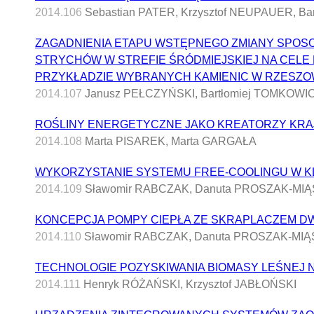
2014.106
Sebastian PATER, Krzysztof NEUPAUER, B
ZAGADNIENIA ETAPU WSTĘPNEGO ZMIANY SPOS
STRYCHÓW W STREFIE ŚRÓDMIEJSKIEJ NA CELE
PRZYKŁADZIE WYBRANYCH KAMIENIC W RZESZO
2014.107
Janusz PEŁCZYŃSKI, Bartłomiej TOMKOWI
ROŚLINY ENERGETYCZNE JAKO KREATORZY KR
2014.108
Marta PISAREK, Marta GARGAŁA
WYKORZYSTANIE SYSTEMU FREE-COOLINGU W KL
2014.109
Sławomir RABCZAK, Danuta PROSZAK-MIĄS
KONCEPCJA POMPY CIEPŁA ZE SKRAPLACZEM 
2014.110
Sławomir RABCZAK, Danuta PROSZAK-MIĄS
TECHNOLOGIE POZYSKIWANIA BIOMASY LEŚNEJ 
2014.111
Henryk RÓŻAŃSKI, Krzysztof JABŁOŃSKI