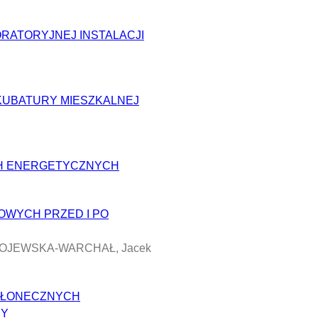
RATORYJNEJ INSTALACJI
KUBATURY MIESZKALNEJ
CH ENERGETYCZNYCH
OWYCH PRZED I PO
 ROJEWSKA-WARCHAŁ, Jacek
SŁONECZNYCH
NY