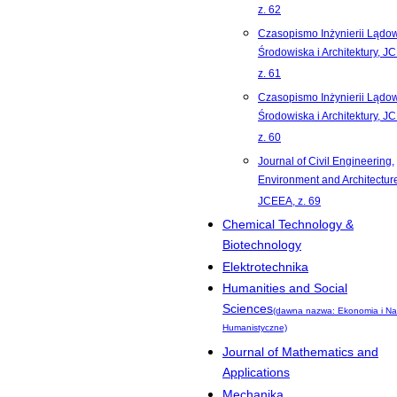
z. 62
Czasopismo Inżynierii Lądow
Środowiska i Architektury, J
z. 61
Czasopismo Inżynierii Lądow
Środowiska i Architektury, J
z. 60
Journal of Civil Engineering,
Environment and Architecture
JCEEA, z. 69
Chemical Technology &
Biotechnology
Elektrotechnika
Humanities and Social
Sciences
(dawna nazwa: Ekonomia i Na
Humanistyczne)
Journal of Mathematics and
Applications
Mechanika