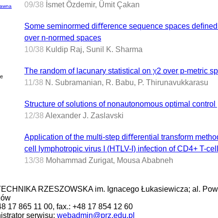
09/38
İsmet Özdemir, Ümit Çakan
dawna
Some seminormed diﬀerence sequence spaces deﬁned by
over n-normed spaces
10/38
Kuldip Raj, Sunil K. Sharma
The random of lacunary statistical on χ2 over p-metric 
ie
11/38
N. Subramanian, R. Babu, P. Thirunavukkarasu
Structure of solutions of nonautonomous optimal control
12/38
Alexander J. Zaslavski
Application of the multi-step diﬀerential transform metho
cell lymphotropic virus I (HTLV-I) infection of CD4+ T-cel
13/38
Mohammad Zurigat, Mousa Ababneh
ECHNIKA RZESZOWSKA im. Ignacego Łukasiewicza; al. Pows
zów
+48 17 865 11 00, fax.: +48 17 854 12 60
strator serwisu:
webadmin@prz.edu.pl