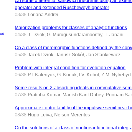
On some differential sandwich theorems using an exte
operator and extended Ruscheweyh operator
03/38
Loriana Andrei
Majorization problems for classes of analytic functions
uki
04/38
J. Dziok, G. Murugusundaramoorthy, T. Janani
On a class of meromorphic functions deﬁned by the conv
05/38
Jacek Dziok, Janusz Sokół, Jan Stankiewicz
Problem with integral condition for evolution equation
06/38
P.I. Kalenyuk, G. Kuduk, I.V. Kohut, Z.M. Nytrebyc
Some results on 2-absorbing ideals in commutative sem
07/38
Pratibha Kumar, Manish Kant Dubey, Poonam Sa
Approximate controllability of the impulsive semilinear 
08/38
Hugo Leiva, Nelson Merentes
On the solutions of a class of nonlinear functional integr