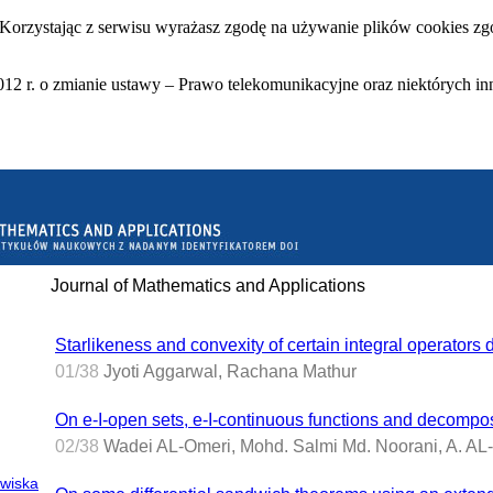
 Korzystając z serwisu wyrażasz zgodę na używanie plików cookies zgo
12 r. o zmianie ustawy – Prawo telekomunikacyjne oraz niektórych in
Journal of Mathematics and Applications
Starlikeness and convexity of certain integral operators 
01/38
Jyoti Aggarwal, Rachana Mathur
On e-I-open sets, e-I-continuous functions and decomposi
02/38
Wadei AL-Omeri, Mohd. Salmi Md. Noorani, A. AL
owiska