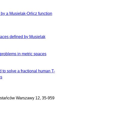
 a Musielak-Orlicz function
spaces deﬁned by Musielak
 problems in metric spaces
d to solve a fractional human T-
ls
tańców Warszawy 12, 35-959