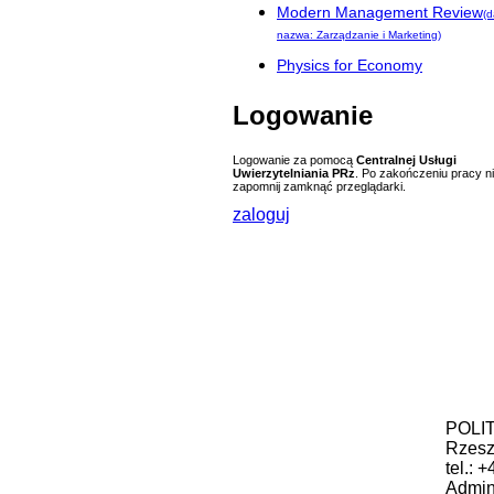
Modern Management Review
(
nazwa: Zarządzanie i Marketing)
Physics for Economy
Logowanie
Logowanie za pomocą
Centralnej Usługi
Uwierzytelniania PRz
. Po zakończeniu pracy n
zapomnij zamknąć przeglądarki.
zaloguj
POLIT
Rzes
tel.: 
Admini