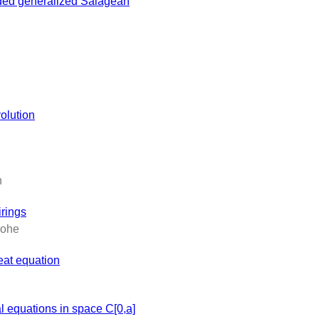
nded generalized Sălăgean
olution
h
irings
rohe
heat equation
al equations in space C[0,a]