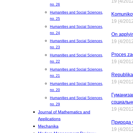
19 (4/201
no. 26
Humanities and Social Sciences,
Komunikow
no. 25
19 (4/201
Humanities and Social Sciences,
no. 24
On applyin
Humanities and Social Sciences,
19 (4/201
no. 23
Proces za
Humanities and Social Sciences,
19 (4/201
no. 22
Humanities and Social Sciences,
Republikań
no. 21
19 (4/201
Humanities and Social Sciences,
no. 20
Гуманиза
Humanities and Social Sciences,
социально
no. 29
19 (4/201
Journal of Mathematics and
Applications
Природа 
Mechanika
19 (4/201