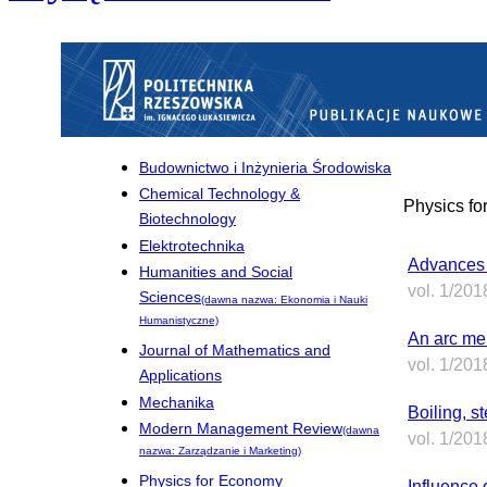
Budownictwo i Inżynieria Środowiska
Chemical Technology &
Physics f
Biotechnology
Elektrotechnika
Advances 
Humanities and Social
vol. 1/201
Sciences
(dawna nazwa: Ekonomia i Nauki
Humanistyczne)
An arc mel
Journal of Mathematics and
vol. 1/201
Applications
Mechanika
Boiling, s
Modern Management Review
(dawna
vol. 1/201
nazwa: Zarządzanie i Marketing)
Physics for Economy
Influence 