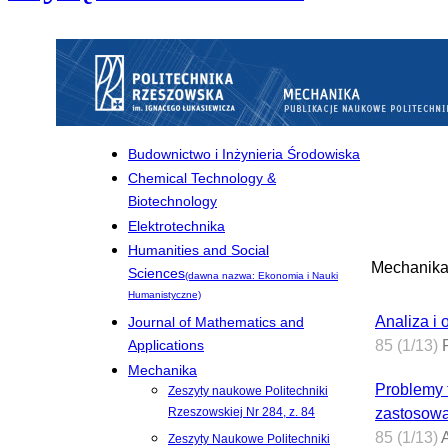
Budownictwo i Inżynieria Środowiska
Chemical Technology &
Biotechnology
Elektrotechnika
Humanities and Social
Mechanik
Sciences
(dawna nazwa: Ekonomia i Nauki
Humanistyczne)
Analiza i
Journal of Mathematics and
Applications
85 (1/13)
R
Mechanika
Problemy 
Zeszyty naukowe Politechniki
Rzeszowskiej Nr 284, z. 84
zastosow
85 (1/13)
A
Zeszyty Naukowe Politechniki