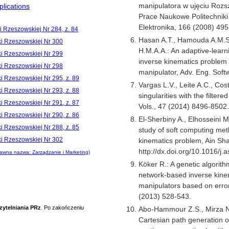
manipulatora w ujęciu Roz
lications
Prace Naukowe Politechniki 
Elektronika, 166 (2008) 495
i Rzeszowskiej Nr 284, z. 84
Hasan A.T., Hamouda A.M.S.,
ki Rzeszowskiej Nr 300
H.M.A.A.: An adaptive-learni
ki Rzeszowskiej Nr 299
inverse kinematics problem 
ki Rzeszowskiej Nr 298
manipulator, Adv. Eng. Soft
i Rzeszowskiej Nr 295, z. 89
Vargas L.V., Leite A.C., Co
i Rzeszowskiej Nr 293, z. 88
singularities with the filter
i Rzeszowskiej Nr 291, z. 87
Vols., 47 (2014) 8496-8502
i Rzeszowskiej Nr 290, z. 86
El-Sherbiny A., Elhosseini M
i Rzeszowskiej Nr 288, z. 85
study of soft computing met
ki Rzeszowskiej Nr 302
kinematics problem, Ain Sh
http://dx.doi.org/10.1016/j.
awna nazwa: Zarządzanie i Marketing)
Köker R.: A genetic algorit
network-based inverse kinem
manipulators based on error 
(2013) 528-543.
zytelniania PRz
. Po zakończeniu
Abo-Hammour Z.S., Mirza N.
Cartesian path generation o