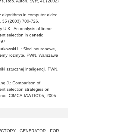
ms, Rob. Auton. Syst, 41 (2002)
c algorithms in computer aided
, 35 (2003) 709-726.
 U.K.: An analysis of linear
nt selection in genetic
997.
Rutkowski L.: Sieci neuronowe,
stemy rozmyte, PWN, Warszawa
iki sztucznej inteligencji, PWN,
ang J.: Comparison of
nt selection strategies on
 Proc. CIMCA-IAWTIC’05, 2005.
JECTORY GENERATOR FOR