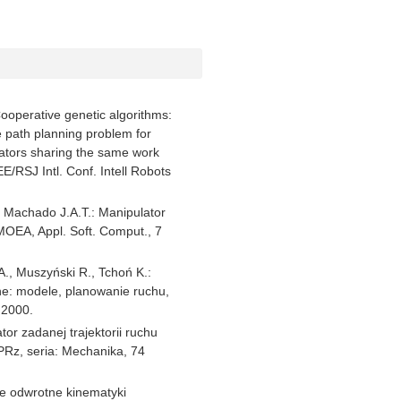
ooperative genetic algorithms:
 path planning problem for
lators sharing the same work
E/RSJ Intl. Conf. Intell Robots
., Machado J.A.T.: Manipulator
 MOEA, Appl. Soft. Comput., 7
A., Muszyński R., Tchoń K.:
ne: modele, planowanie ruchu,
 2000.
tor zadanej trajektorii ruchu
Rz, seria: Mechanika, 74
nie odwrotne kinematyki