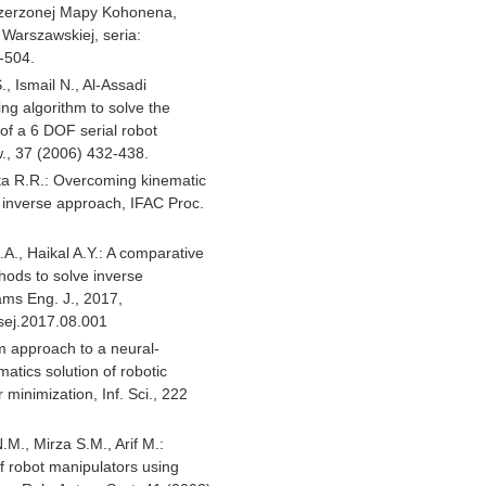
szerzonej Mapy Kohonena,
Warszawskiej, seria:
-504.
 Ismail N., Al-Assadi
ng algorithm to solve the
of a 6 DOF serial robot
w., 37 (2006) 432-438.
sta R.R.: Overcoming kinematic
ed inverse approach, IFAC Proc.
.
.A., Haikal A.Y.: A comparative
hods to solve inverse
ams Eng. J., 2017,
asej.2017.08.001
hm approach to a neural-
atics solution of robotic
minimization, Inf. Sci., 222
M., Mirza S.M., Arif M.:
f robot manipulators using