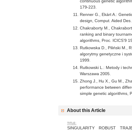
continuous genetic algorith
179-223.
Renner G., Ekárt A.: Geneti
design, Comput. Aided Des.
Chakraborty M., Chakraborty
ranking and binary tourname
algorithms, Proc. ICICS’9 1
Rutkowska D., Piliński M., 
algorytmy genetyczne i sy
1999.
Rutkowski L.: Metody i techn
Warszawa 2005.
Zhong J., Hu X., Gu M., Zh
performance between differe
simple genetic algorithms,
About this Article
TITLE:
SINGULARITY ROBUST TRA