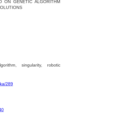
D ON GENETIC ALGORITHM
SOLUTIONS
orithm, singularity, robotic
ika/289
40