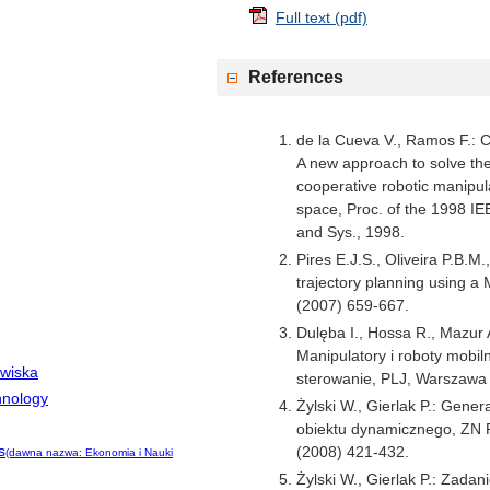
Full text (pdf)
References
de la Cueva V., Ramos F.: C
A new approach to solve the
cooperative robotic manipu
space, Proc. of the 1998 IEE
and Sys., 1998.
Pires E.J.S., Oliveira P.B.M
trajectory planning using a
(2007) 659-667.
Dulęba I., Hossa R., Mazur 
Manipulatory i roboty mobil
owiska
sterowanie, PLJ, Warszawa
hnology
Żylski W., Gierlak P.: Genera
obiektu dynamicznego, ZN P
s
(2008) 421-432.
(dawna nazwa: Ekonomia i Nauki
Żylski W., Gierlak P.: Zada