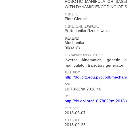
ROBOTIC MANIPULATOR BASE
WITH DYNAMIC ENCODING OF 
AUTHORS:
Piotr Gierlak
AUTHORS AFFILIATIONS:
Politechnika Rzeszowska
JOURNAL:
Mechanika
90(4/18)
KEY WORDS AND PHRASES:
inverse kinematics, genetic alg
manipulator, trajectory generator
FULL TEXT:
http://doi.prz.edu.pl/pl/pdf/mechan
DOI:
10.7862/rm.2018.40
URL:
http://dx.doi.org/10.7862/rm.2018.
RECEIVED:
2018-06-07
ACCEPTED:
2018-09-25