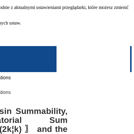
dnie z aktualnymi ustawieniami przeglądarki, które możesz zmienić
nych ustaw.
tions
tions
sin Summability,
torial Sum
(2k¦k) 〗 and the