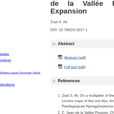
de la Vallée 
Expansion
Ziad S. Ali
DOI: 10.7862/rf.2017.1
Abstract
owiska
Abstract (pdf)
hnology
Full text (pdf)
s
(dawna nazwa: Ekonomia i Nauki
References
lications
Ziad S. Ali, On a multipilier of 
convex maps of the unit disc, 
Paedagogicae Nyiregyhaziensis 
C. Jean de la Vallée-Poussin, Ch