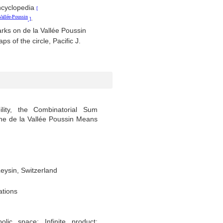
ncyclopedia
Vallée-Poussin
.
rks on de la Vallée Poussin
 of the circle, Pacific J.
ity, the Combinatorial Sum
e de la Vallée Poussin Means
eysin, Switzerland
ations
lic space; Infinite product;