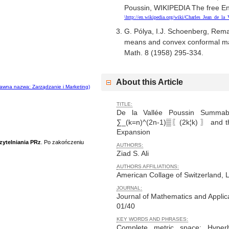
Poussin, WIKIPEDIA The free E
\http://en.wikipedia.org/wiki/Charles_Jean_de_la_
G. Pólya, I.J. Schoenberg, Rema
means and convex conformal maps
Math. 8 (1958) 295-334.
About this Article
awna nazwa: Zarządzanie i Marketing)
TITLE:
De la Vallée Poussin Summabil
∑_(k=n)^(2n-1)▒〖(2k¦k) 〗 and th
Expansion
zytelniania PRz
. Po zakończeniu
AUTHORS:
Ziad S. Ali
AUTHORS AFFILIATIONS:
American Collage of Switzerland, L
JOURNAL:
Journal of Mathematics and Applic
01/40
KEY WORDS AND PHRASES:
Complete metric space; Hyperbo