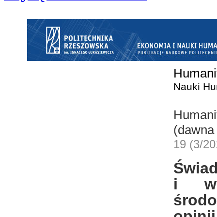
Humanit
Nauki Hu
Humanit
(dawna 
19 (3/20
Świad
i wy
środo
opin