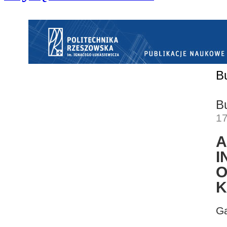
B
B
17
I
K
G