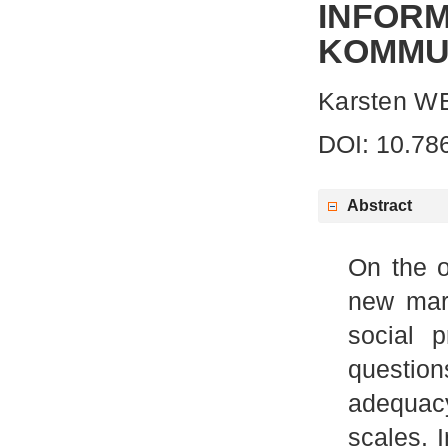
INF
KOMMU
Karsten 
DOI: 10.78
Abstract
On the o
new mark
social 
questio
adequac
scales. 