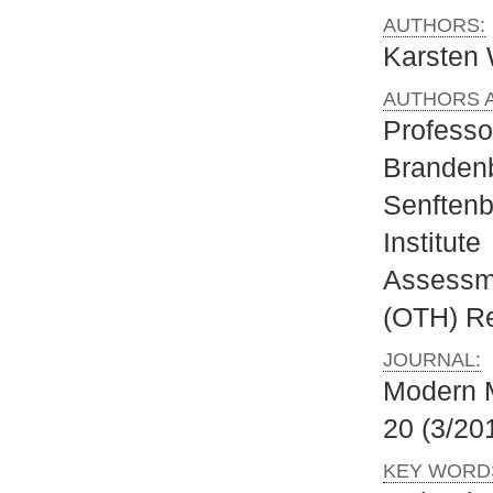
AUTHORS:
Karste
AUTHORS A
Profes
Branden
Senften
Instit
Assessme
(OTH) R
JOURNAL:
Modern 
20 (3/20
KEY WORD