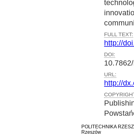
technolo
innova
communic
FULL TEXT:
http://do
DOI:
10.7862/
URL:
http://d
COPYRIGHT
Publishi
Powstań
POLITECHNIKA RZESZOWS
Rzeszów