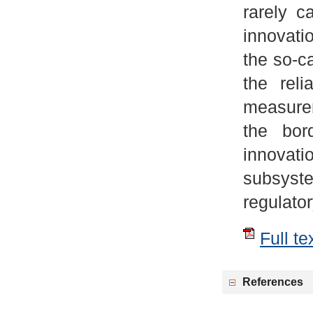
rarely c
innovati
the so-c
the reli
measurem
the bor
innovati
subsyst
regulato
Full te
References