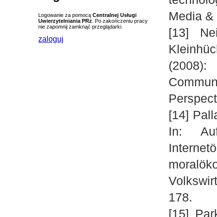
Media & 
Logowanie za pomocą
Centralnej Usługi
Uwierzytelniania PRz
. Po zakończeniu pracy
nie zapomnij zamknąć przeglądarki.
[13] Ne
zaloguj
Kleinhü
(2008)
Communi
Perspect
[14] Pal
In: Au
Internet
moralö
Volkswirt
178.
[15] Par