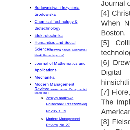
Journal 
Budownictwo i Inżynieria
[4] Chri
Środowiska
When Ne
Chemical Technology &
Biotechnology
Boston.
Elektrotechnika
[5] Col
Humanities and Social
Sciences
(dawna nazwa: Ekonomia i
technolo
Nauki Humanistyczne)
[6] Drew
Journal of Mathematics and
Applications
Digita
Mechanika
hinsicht
Modern Management
Review
(dawna nazwa: Zarządzanie i
[7] Fior
Marketing)
Zeszyty naukowe
The Impl
Politechniki Rzeszowskiej
American
Nr 285, z. 19
Modern Management
[8] Fleis
Review, No. 27