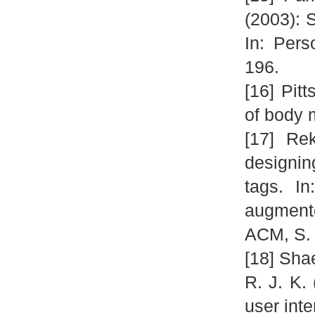
(2003): 
In: Pers
196.
[16] Pitt
of body 
[17] Re
designin
tags. I
augment
ACM, S. 
[18] Shae
R. J. K.
user int