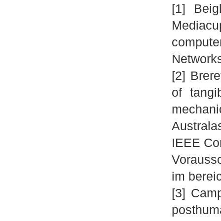
[1] Beig
Mediac
computer
Networks
[2] Brer
of tangi
mechani
Australa
IEEE Com
Voraussc
im bere
[3] Camp
posthuma