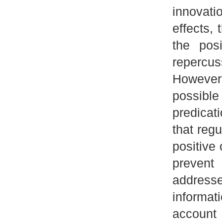
innovati
effects,
the pos
repercu
However,
possibl
predicat
that reg
positive
prevent 
addresse
informa
account 