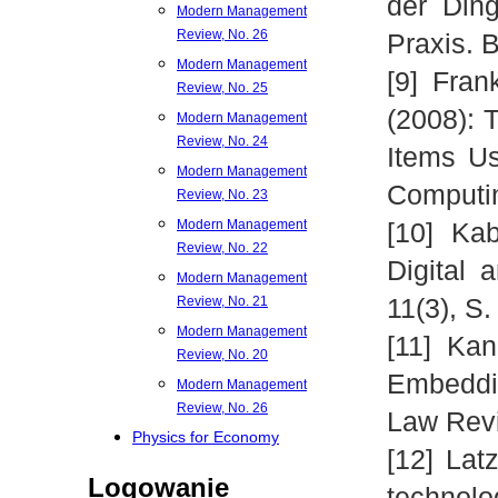
der Din
Modern Management
Review, No. 26
Praxis. B
Modern Management
[9] Frank
Review, No. 25
(2008): 
Modern Management
Review, No. 24
Items Us
Modern Management
Computin
Review, No. 23
Modern Management
[10] Ka
Review, No. 22
Digital
Modern Management
11(3), S.
Review, No. 21
Modern Management
[11] Kan
Review, No. 20
Embeddin
Modern Management
Review, No. 26
Law Revi
Physics for Economy
[12] Lat
Logowanie
technolo