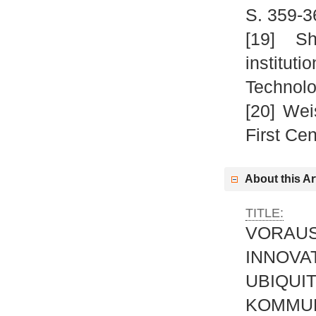
S. 359-3
[19] S
institut
Technolo
[20] Wei
First Cen
About this Ar
TITLE:
VORA
INNOV
UBIQ
KOMMUN