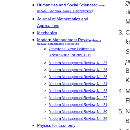
g
Humanities and Social Sciences
(dawna
d
nazwa: Ekonomia i Nauki Humanistyczne)
Journal of Mathematics and
M
Applications
C
Mechanika
Modern Management Review
k
(dawna
nazwa: Zarządzanie i Marketing)
Zeszyty naukowe Politechniki
S
Rzeszowskiej Nr 285, z. 19
p
Modern Management Review, No. 27
B
Modern Management Review, No. 26
Modern Management Review, No. 25
K
Modern Management Review, No. 24
M
Modern Management Review, No. 23
Modern Management Review, No. 22
F
Modern Management Review, No. 21
N
Modern Management Review, No. 20
Modern Management Review, No. 26
B
Physics for Economy