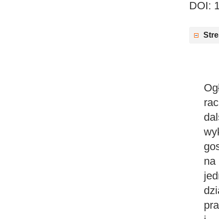
DOI: 
Str
Og
ra
da
wy
go
na
je
dz
pr