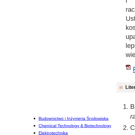
i 
ra
Us
ko
up
le
wie
Lite
B
r
Budownictwo i Inżynieria Środowiska
Chemical Technology & Biotechnology
C
Elektrotechnika