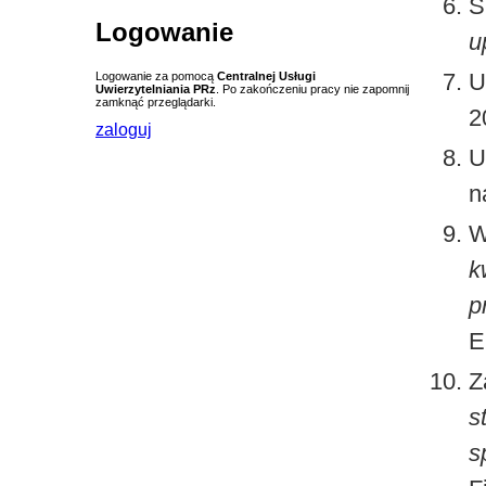
S
Logowanie
u
U
Logowanie za pomocą
Centralnej Usługi
Uwierzytelniania PRz
. Po zakończeniu pracy nie zapomnij
zamknąć przeglądarki.
2
zaloguj
U
n
W
k
p
E
Z
s
s