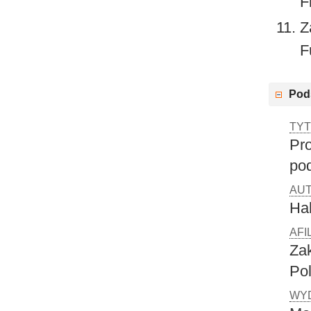
F
Z
F
Pod
TYT
Pr
po
AUT
Ha
AFI
Za
Po
WY