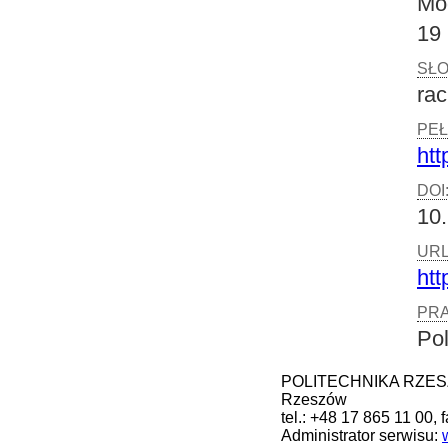
Mo
19 
SŁ
ra
PEŁ
htt
DOI
10.
URL
htt
PRA
Po
POLITECHNIKA RZESZOW
Rzeszów
tel.: +48 17 865 11 00, 
Administrator serwisu: