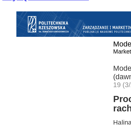
Mode
Market
Mode
(dawn
19 (3
Pr
rac
Halin