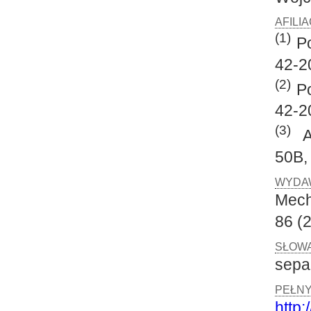
AFILI
(1)
Po
42-2
(2)
Po
42-2
(3)
Ak
50B,
WYDA
Mech
86 (2
SŁOWA
sepa
PEŁNY
http: