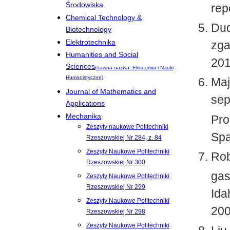
Środowiska
rep
Chemical Technology &
Dud
Biotechnology
Elektrotechnika
zga
Humanities and Social
2014
Sciences
(dawna nazwa: Ekonomia i Nauki
Humanistyczne)
Maj
Journal of Mathematics and
sep
Applications
Mechanika
Pro
Zeszyty naukowe Politechniki
Spa
Rzeszowskiej Nr 284, z. 84
Zeszyty Naukowe Politechniki
Rob
Rzeszowskiej Nr 300
gas
Zeszyty Naukowe Politechniki
Rzeszowskiej Nr 299
Ida
Zeszyty Naukowe Politechniki
200
Rzeszowskiej Nr 298
Zeszyty Naukowe Politechniki