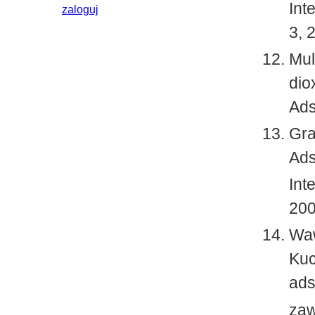
Int
zaloguj
3, 
Mul
dio
Ads
Gra
Ads
Int
200
Waw
Kuc
ads
zaw