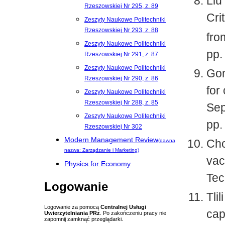
Liu
Rzeszowskiej Nr 295, z. 89
Cri
Zeszyty Naukowe Politechniki
Rzeszowskiej Nr 293, z. 88
fro
Zeszyty Naukowe Politechniki
pp.
Rzeszowskiej Nr 291, z. 87
Zeszyty Naukowe Politechniki
Gom
Rzeszowskiej Nr 290, z. 86
for
Zeszyty Naukowe Politechniki
Rzeszowskiej Nr 288, z. 85
Sep
Zeszyty Naukowe Politechniki
pp.
Rzeszowskiej Nr 302
Modern Management Review
Cho
(dawna
nazwa: Zarządzanie i Marketing)
vac
Physics for Economy
Tec
Logowanie
Tli
Logowanie za pomocą
Centralnej Usługi
cap
Uwierzytelniania PRz
. Po zakończeniu pracy nie
zapomnij zamknąć przeglądarki.