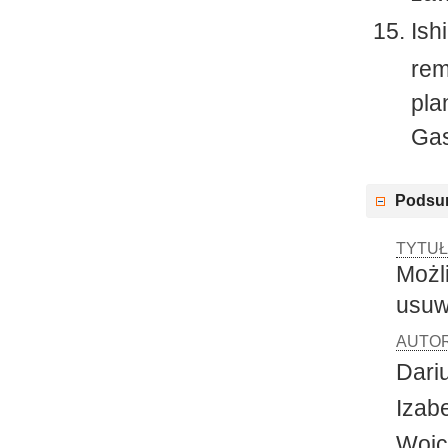
Ish
rem
pla
Gas
Podsu
TYTUŁ
Możl
usuw
AUTOR
Dari
Izab
Wojc