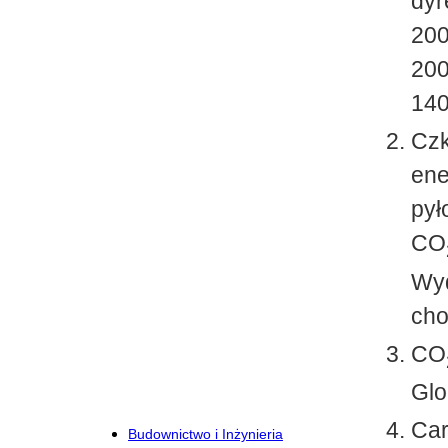
dyr
200
200
140
Czk
ene
pył
CO
Wyd
cho
CO
Glo
Car
Budownictwo i Inżynieria