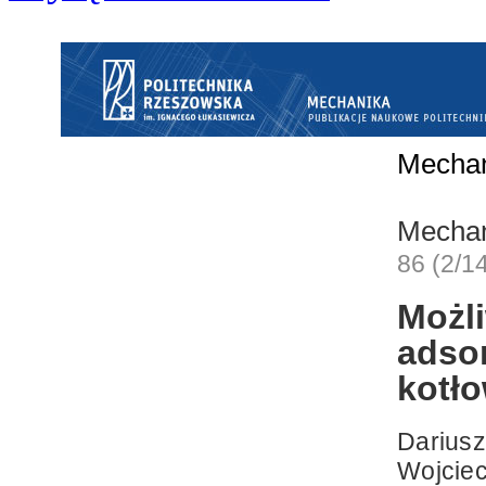
Mecha
Mecha
86 (2/1
Moż
adso
kotł
Dariusz
Wojcie