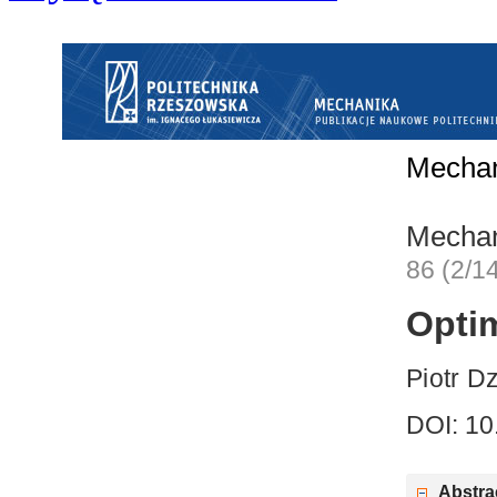
Mecha
Mecha
86 (2/1
Opti
Piotr D
DOI: 10
Abstra