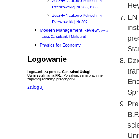
Zeszyty Naukowe Politechniki
Hey
Rzeszowskiej Nr 288, z. 85
EN 
Zeszyty Naukowe Politechniki
Rzeszowskiej Nr 302
ins
Modern Management Review
(dawna
pre
nazwa: Zarządzanie i Marketing)
Physics for Economy
Sta
Logowanie
Dzi
tra
Logowanie za pomocą
Centralnej Usługi
Uwierzytelniania PRz
. Po zakończeniu pracy nie
zapomnij zamknąć przeglądarki.
Enc
zaloguj
Spr
Pre
B.P
sci
Uni