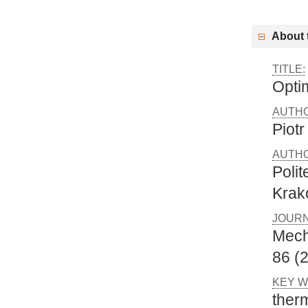
About t
TITLE:
Opti
AUTH
Piot
AUTHO
Poli
Krak
JOURN
Mech
86 (2
KEY W
ther