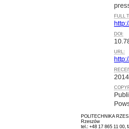
pres
FULL 
http:
DOI:
10.7
URL:
http:
RECEI
2014
COPYR
Publ
Pows
POLITECHNIKA RZESZOW
Rzeszów
tel.: +48 17 865 11 00, 