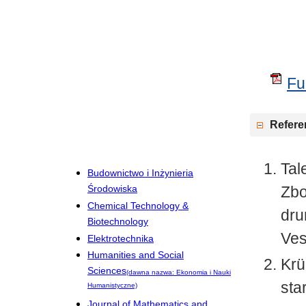
Ful
Refere
Tal
Budownictwo i Inżynieria
Zbo
Środowiska
Chemical Technology &
dru
Biotechnology
Ves
Elektrotechnika
Humanities and Social
Krü
Sciences
(dawna nazwa: Ekonomia i Nauki
sta
Humanistyczne)
Journal of Mathematics and