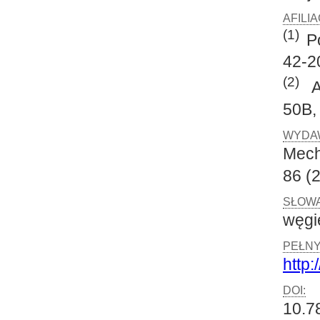
AFILI
(1)
Po
42-2
(2)
Ak
50B,
WYDA
Mech
86 (2
SŁOWA
węgi
PEŁNY
http:
DOI:
10.7