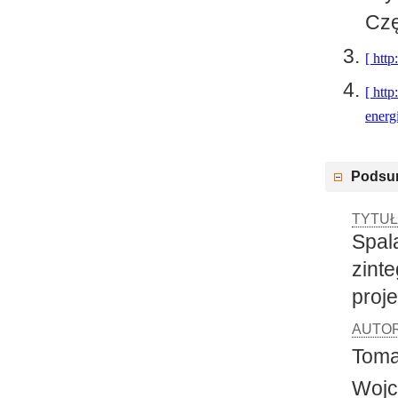
Czę
http
http
energi
Podsu
TYTUŁ
Spal
zint
proj
AUTOR
Toma
Wojc