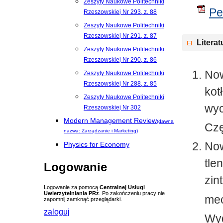
Zeszyty Naukowe Politechniki
Pe
Rzeszowskiej Nr 293, z. 88
Zeszyty Naukowe Politechniki
Rzeszowskiej Nr 291, z. 87
Literat
Zeszyty Naukowe Politechniki
Rzeszowskiej Nr 290, z. 86
Now
Zeszyty Naukowe Politechniki
Rzeszowskiej Nr 288, z. 85
kot
Zeszyty Naukowe Politechniki
wy
Rzeszowskiej Nr 302
Modern Management Review
(dawna
Czę
nazwa: Zarządzanie i Marketing)
Now
Physics for Economy
tle
Logowanie
zin
Logowanie za pomocą
Centralnej Usługi
Uwierzytelniania PRz
. Po zakończeniu pracy nie
mec
zapomnij zamknąć przeglądarki.
zaloguj
Wyd