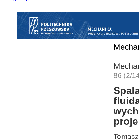
Mecha
Mecha
86 (2/1
Spal
flu
wyc
proj
Tomasz