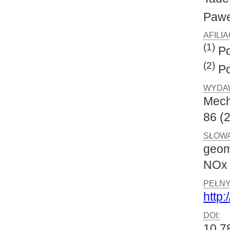
Pawe
AFILI
(1)
Po
(2)
Po
WYDA
Mech
86 (2
SŁOWA
geom
NOx
PEŁNY
http:
DOI:
10.7