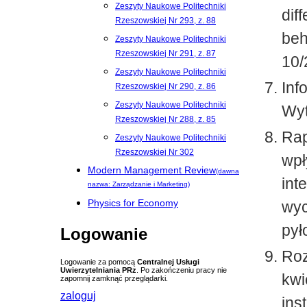
Zeszyty Naukowe Politechniki
dif
Rzeszowskiej Nr 293, z. 88
beh
Zeszyty Naukowe Politechniki
Rzeszowskiej Nr 291, z. 87
10/
Zeszyty Naukowe Politechniki
Inf
Rzeszowskiej Nr 290, z. 86
Zeszyty Naukowe Politechniki
Wyt
Rzeszowskiej Nr 288, z. 85
Rap
Zeszyty Naukowe Politechniki
Rzeszowskiej Nr 302
wpł
Modern Management Review
(dawna
int
nazwa: Zarządzanie i Marketing)
Physics for Economy
wyc
pył
Logowanie
Roz
Logowanie za pomocą
Centralnej Usługi
Uwierzytelniania PRz
. Po zakończeniu pracy nie
kwi
zapomnij zamknąć przeglądarki.
zaloguj
ins