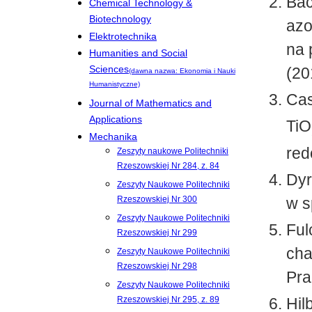
Bac
Chemical Technology &
Biotechnology
azo
Elektrotechnika
na 
Humanities and Social
Sciences
(20
(dawna nazwa: Ekonomia i Nauki
Humanistyczne)
Cas
Journal of Mathematics and
Applications
TiO
Mechanika
red
Zeszyty naukowe Politechniki
Rzeszowskiej Nr 284, z. 84
Dyr
Zeszyty Naukowe Politechniki
w s
Rzeszowskiej Nr 300
Zeszyty Naukowe Politechniki
Ful
Rzeszowskiej Nr 299
cha
Zeszyty Naukowe Politechniki
Rzeszowskiej Nr 298
Pra
Zeszyty Naukowe Politechniki
Hil
Rzeszowskiej Nr 295, z. 89