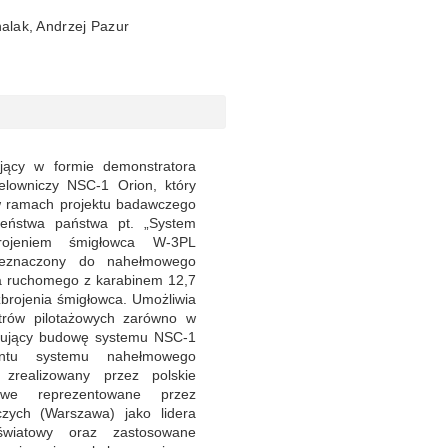
alak, Andrzej Pazur
jący w formie demonstratora
elowniczy NSC-1 Orion, który
w ramach projektu badawczego
zeństwa państwa pt. „System
rojeniem śmigłowca W-3PL
zeznaczony do nahełmowego
a ruchomego z karabinem 12,7
rojenia śmigłowca. Umożliwia
trów pilotażowych zarówno w
ejmujący budowę systemu NSC-1
entu systemu nahełmowego
 zrealizowany przez polskie
łowe reprezentowane przez
czych (Warszawa) jako lidera
światowy oraz zastosowane