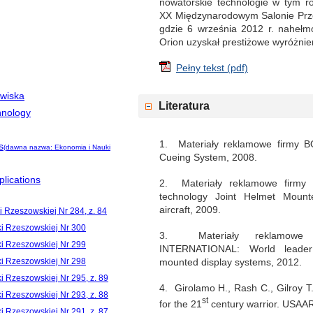
nowatorskie technologie w tym r
XX Międzynarodowym Salonie Prz
gdzie 6 września 2012 r. naheł
Orion uzyskał prestiżowe wyróżn
Pełny tekst (pdf)
owiska
Literatura
hnology
1. Materiały reklamowe firmy B
s
(dawna nazwa: Ekonomia i Nauki
Cueing System, 2008.
lications
2. Materiały reklamowe fir
technology Joint Helmet Moun
aircraft, 2009.
i Rzeszowskiej Nr 284, z. 84
ki Rzeszowskiej Nr 300
3. Materiały reklamowe
ki Rzeszowskiej Nr 299
INTERNATIONAL: World leader i
mounted display systems, 2012.
ki Rzeszowskiej Nr 298
i Rzeszowskiej Nr 295, z. 89
4. Girolamo H., Rash C., Gilroy T
i Rzeszowskiej Nr 293, z. 88
st
for the 21
century warrior. USAAR
i Rzeszowskiej Nr 291, z. 87