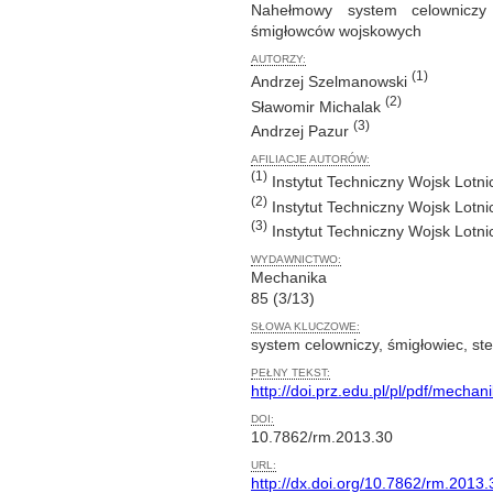
Nahełmowy system celowniczy
śmigłowców wojskowych
AUTORZY:
(1)
Andrzej Szelmanowski
(2)
Sławomir Michalak
(3)
Andrzej Pazur
AFILIACJE AUTORÓW:
(1)
Instytut Techniczny Wojsk Lotn
(2)
Instytut Techniczny Wojsk Lotn
(3)
Instytut Techniczny Wojsk Lotn
WYDAWNICTWO:
Mechanika
85 (3/13)
SŁOWA KLUCZOWE:
system celowniczy, śmigłowiec, st
PEŁNY TEKST:
http://doi.prz.edu.pl/pl/pdf/mechan
DOI:
10.7862/rm.2013.30
URL:
http://dx.doi.org/10.7862/rm.2013.