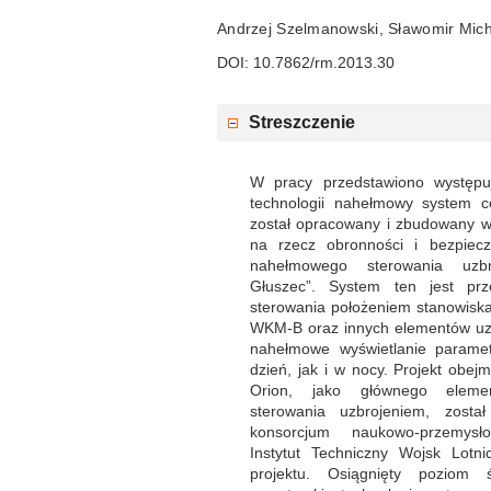
Andrzej Szelmanowski, Sławomir Mich
DOI: 10.7862/rm.2013.30
Streszczenie
W pracy przedstawiono występu
technologii nahełmowy system c
został opracowany i zbudowany 
na rzecz obronności i bezpiec
nahełmowego sterowania uzb
Głuszec”. System ten jest pr
sterowania położeniem stanowisk
WKM-B oraz innych elementów uzb
nahełmowe wyświetlanie parame
dzień, jak i w nocy. Projekt ob
Orion, jako głównego elem
sterowania uzbrojeniem, został
konsorcjum naukowo-przemys
Instytut Techniczny Wojsk Lotni
projektu. Osiągnięty poziom 