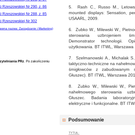
i Rzeszowskiej Nr 290, z. 86
5. Rash C., Russo M., Letowsk
mounted displays: Sensation, per
i Rzeszowskiej Nr 288, z. 85
USAARL, 2009.
ki Rzeszowskiej Nr 302
awna nazwa: Zarządzanie i Marketing)
6. Zubko W., Milewski W., Pietn
sterowania uzbrojeniem ś
Demonstrator technologii. Op
użytkowania. BT ITWL, Warszawa 
7. Szelmanowski A., Michalak S.
zytelniania PRz
. Po zakończeniu
taktyczno-techniczne na nahełmow
śmigłowców z zabudowanym 
Głuszec). BT ITWL, Warszawa 201
8. Zubko W., Milewski W., Pie
nahełmowego sterowania uzb
Głuszec. Badania laboratoryj
elektryczne i funkcjonalne. BT IT
Podsumowanie
TYTUŁ: