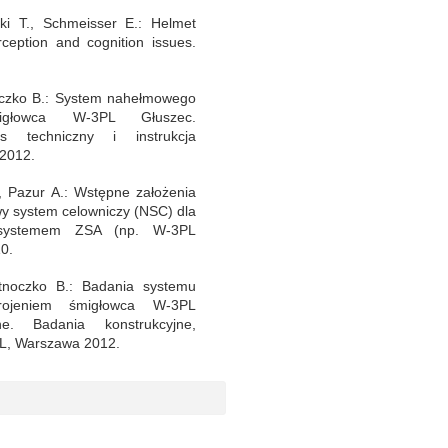
i T., Schmeisser E.: Helmet
ception and cognition issues.
oczko B.: System nahełmowego
migłowca W-3PL Głuszec.
is techniczny i instrukcja
2012.
, Pazur A.: Wstępne założenia
y system celowniczy (NSC) dla
systemem ZSA (np. W-3PL
0.
tnoczko B.: Badania systemu
rojeniem śmigłowca W-3PL
ne. Badania konstrukcyjne,
WL, Warszawa 2012.