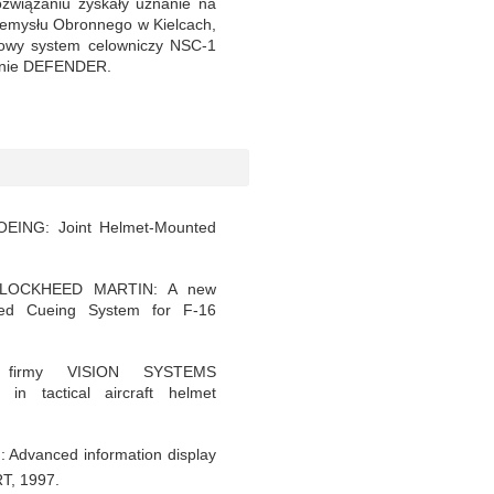
ozwiązaniu zyskały uznanie na
emysłu Obronnego w Kielcach,
mowy system celowniczy NSC-1
ienie DEFENDER.
OEING: Joint Helmet-Mounted
my LOCKHEED MARTIN: A new
ted Cueing System for F-16
 firmy VISION SYSTEMS
n tactical aircraft helmet
.: Advanced information display
T, 1997.