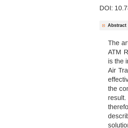
DOI: 10.
Abstract
The ar
ATM Re
is the
Air Tr
effect
the co
result
theref
describ
soluti