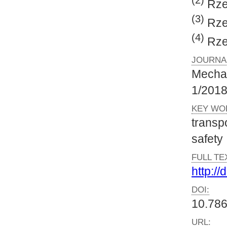
(2)
Rzes
(3)
Rzes
(4)
Rzes
JOURNA
Mecha
1/201
KEY WO
transpo
safety
FULL TE
http:/
DOI:
10.786
URL: