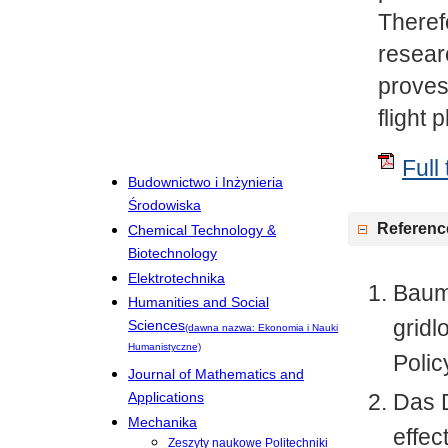
There
resear
proves
flight 
Full 
Budownictwo i Inżynieria
Środowiska
Referenc
Chemical Technology &
Biotechnology
Elektrotechnika
Baumg
Humanities and Social
gridl
Sciences
(dawna nazwa: Ekonomia i Nauki
Humanistyczne)
Polic
Journal of Mathematics and
Das D
Applications
Mechanika
effec
Zeszyty naukowe Politechniki