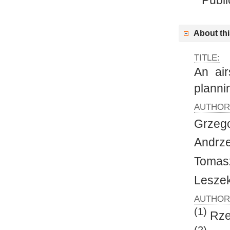
About thi
TITLE:
An air
planni
AUTHOR
Grzeg
Andrz
Tomas
Lesze
AUTHORS
(1)
Rzes