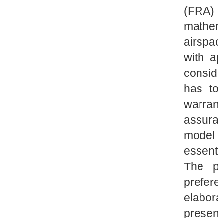
(FRA) 
mathem
airspa
with a
consid
has to
warra
assur
model 
essent
The p
prefe
elabo
presen