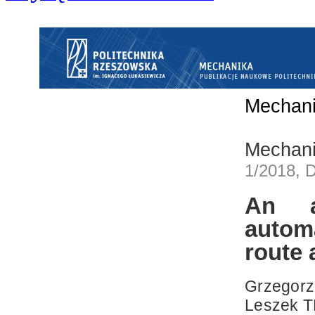
Mechan
Mechan
1/2018, 
An a
automa
route 
Grzegor
Leszek 