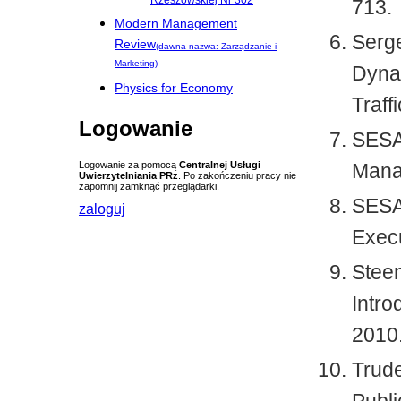
Rzeszowskiej Nr 302
713.
Modern Management
Serge
Review
(dawna nazwa: Zarządzanie i
Marketing)
Dynam
Physics for Economy
Traff
Logowanie
SESAR
Mana
Logowanie za pomocą
Centralnej Usługi
Uwierzytelniania PRz
. Po zakończeniu pracy nie
zapomnij zamknąć przeglądarki.
SESA
zaloguj
Exec
Stee
Intro
2010
Trude
Publi