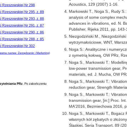
Acoustics, 129 (2007) 1-16.
ki Rzeszowskiej Nr 298
Markowski T., Noga S., Rudy S.:
i Rzeszowskiej Nr 295, z. 89
analysis of some complex mechan
i Rzeszowskiej Nr 293, z. 88
advances in vibrations, ed. N. 
i Rzeszowskiej Nr 291, z. 87
Publisher, Rijeka 2011, pp. 143-
i Rzeszowskiej Nr 290, z. 86
Niezgodziński M., Niezgodziński 
i Rzeszowskiej Nr 288, z. 85
wytrzymałościowe, WNT, Warsz
ki Rzeszowskiej Nr 302
Noga S.: Analityczne i numeryc
awna nazwa: Zarządzanie i Marketing)
z symetrią kołową, OW PRz, Rz
Noga S., Markowski T.: Modelling
low-power transmission gear, Pr
materials, ed. J. Mucha, OW PR
Noga S., Markowski T.: Vibration
zytelniania PRz
. Po zakończeniu
reduction gear, Strength Materi
Noga S., Markowski T.: Vibration
transmission gear, [in:] Proc. I
MA'2016, Bezmiechowa 2016, pp
Noga S., Markowski T., Bogacz 
własnych kół zębatych o złożonym
Śląskiej, Seria Transport, 89 (2