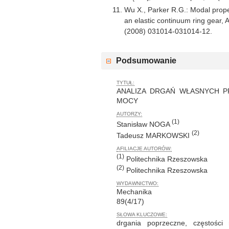
Wu X., Parker R.G.: Modal proper
an elastic continuum ring gear,
(2008) 031014-031014-12.
Podsumowanie
TYTUŁ:
ANALIZA DRGAŃ WŁASNYCH P
MOCY
AUTORZY:
(1)
Stanisław NOGA
(2)
Tadeusz MARKOWSKI
AFILIACJE AUTORÓW:
(1)
Politechnika Rzeszowska
(2)
Politechnika Rzeszowska
WYDAWNICTWO:
Mechanika
89(4/17)
SŁOWA KLUCZOWE:
drgania poprzeczne, częstości