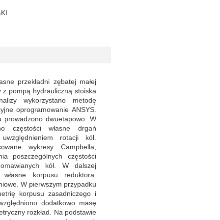
KI
sne przekładni zębatej małej
 z pompą hydrauliczną stoiska
alizy wykorzystano metodę
cyjne oprogramowanie ANSYS.
du prowadzono dwuetapowo. W
ono częstości własne drgań
względnieniem rotacji kół.
acowane wykresy Campbella,
ia poszczególnych częstości
omawianych kół. W dalszej
a własne korpusu reduktora.
niowe. W pierwszym przypadku
etrię korpusu zasadniczego i
względniono dodatkowo masę
etryczny rozkład. Na podstawie