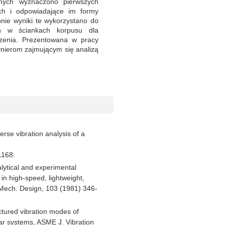
nych wyznaczono pierwszych
ych i odpowiadające im formy
nie wyniki te wykorzystano do
ń w ściankach korpusu dla
szenia. Prezentowana w pracy
ierom zajmującym się analizą
rse vibration analysis of a
1168.
lytical and experimental
in high-speed, lightweight,
 Mech. Design, 103 (1981) 346-
ctured vibration modes of
r systems, ASME J. Vibration