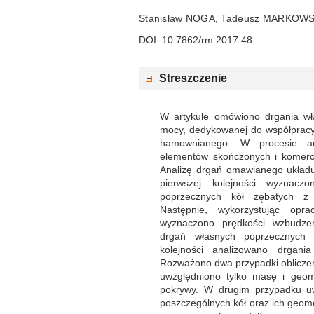
Stanisław NOGA, Tadeusz MARKOWS
DOI: 10.7862/rm.2017.48
Streszczenie
W artykule omówiono drgania wła
mocy, dedykowanej do współpracy
hamownianego. W procesie an
elementów skończonych i komer
Analizę drgań omawianego ukła
pierwszej kolejności wyznacz
poprzecznych kół zębatych z u
Następnie, wykorzystując opr
wyznaczono prędkości wzbudzen
drgań własnych poprzecznych 
kolejności analizowano drgani
Rozważono dwa przypadki oblicze
uwzględniono tylko masę i geom
pokrywy. W drugim przypadku u
poszczególnych kół oraz ich geom