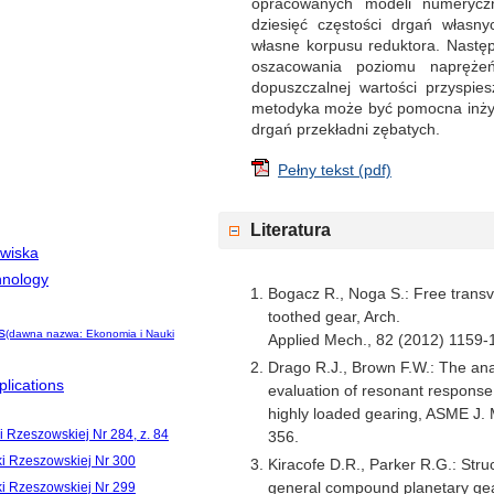
opracowanych modeli numerycz
dziesięć częstości drgań własn
własne korpusu reduktora. Następ
oszacowania poziomu napręże
dopuszczalnej wartości przyspie
metodyka może być pomocna inżyn
drgań przekładni zębatych.
Pełny tekst (pdf)
Literatura
owiska
hnology
Bogacz R., Noga S.: Free transve
toothed gear, Arch.
s
(dawna nazwa: Ekonomia i Nauki
Applied Mech., 82 (2012) 1159-
Drago R.J., Brown F.W.: The ana
lications
evaluation of resonant response 
highly loaded gearing, ASME J.
i Rzeszowskiej Nr 284, z. 84
356.
ki Rzeszowskiej Nr 300
Kiracofe D.R., Parker R.G.: Stru
general compound planetary gea
ki Rzeszowskiej Nr 299