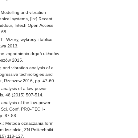
 Modelling and vibration
ical systems, [in:] Recent
Baddour, Intech Open Access
168.
T.: Wzory, wykresy i tablice
awa 2013.
zne zagadnienia drgań układów
eszów 2015.
 and vibration analysis of a
ogressive technologies and
z, Rzeszow 2016, pp. 47-60.
 analysis of a low-power
als, 48 (2015) 507-514.
 analysis of the low-power
nt. Sci. Conf. PRO-TECH-
. 87-88.
R.: Metoda oznaczania form
 kształcie, ZN Politechniki
015) 119-127.