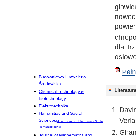
głowi
nowocz
powier
chropo
dla tr
osiowe
Pełn
Budownictwo i Inżynieria
Środowiska
Literatur
Chemical Technology &
Biotechnology
Elektrotechnika
Davim
Humanities and Social
Verla
Sciences
(dawna nazwa: Ekonomia i Nauki
Humanistyczne)
Ghan
Journal of Mathematics and