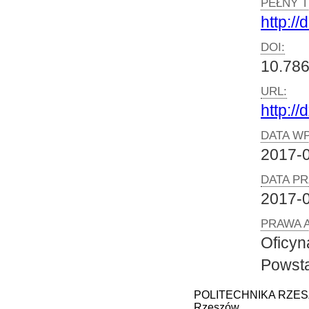
PEŁNY T
http:/
DOI:
10.786
URL:
http:/
DATA WP
2017-
DATA PR
2017-
PRAWA 
Oficy
Powst
POLITECHNIKA RZESZOW
Rzeszów