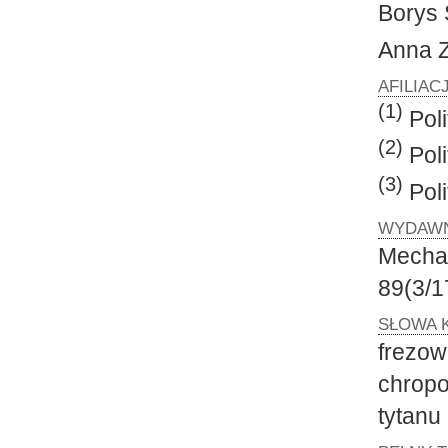
Bory
Anna
AFILIAC
(1)
Poli
(2)
Poli
(3)
Poli
WYDAWN
Mecha
89(3/1
SŁOWA 
frezo
chrop
tytanu