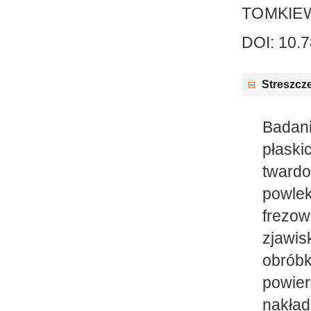
TOMKIE
DOI: 10.
Streszcz
Badan
płaski
tward
powle
frezow
zjawi
obrób
powi
nakład