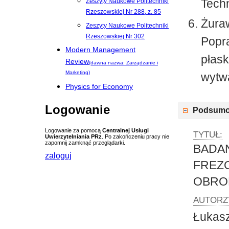
Techn
Zeszyty Naukowe Politechniki
Rzeszowskiej Nr 288, z. 85
Żuraw
Zeszyty Naukowe Politechniki
Rzeszowskiej Nr 302
Popr
Modern Management
płas
Review
(dawna nazwa: Zarządzanie i
Marketing)
wytw
Physics for Economy
Logowanie
Podsumo
Logowanie za pomocą
Centralnej Usługi
TYTUŁ:
Uwierzytelniania PRz
. Po zakończeniu pracy nie
zapomnij zamknąć przeglądarki.
BADA
zaloguj
FREZ
OBRO
AUTORZ
Łukas