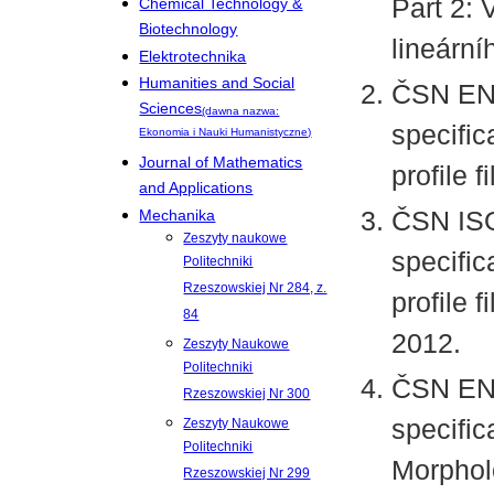
Part 2: 
Chemical Technology &
Biotechnology
lineárn
Elektrotechnika
Humanities and Social
ČSN EN 
Sciences
(dawna nazwa:
specific
Ekonomia i Nauki Humanistyczne)
Journal of Mathematics
profile 
and Applications
ČSN ISO
Mechanika
Zeszyty naukowe
specific
Politechniki
Rzeszowskiej Nr 284, z.
profile 
84
2012.
Zeszyty Naukowe
Politechniki
ČSN EN 
Rzeszowskiej Nr 300
specific
Zeszyty Naukowe
Politechniki
Morpholo
Rzeszowskiej Nr 299