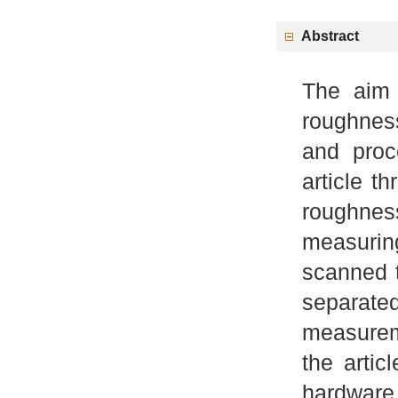
Abstract
The aim 
roughnes
and proc
article t
roughne
measurin
scanned t
separate
measureme
the artic
hardware 