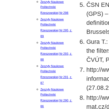
Zeszyty Naukowe
ČSN EN 
Politechniki
(GPS) – 
Rzeszowskiej Nr 298
Zeszyty Naukowe
definiti
Politechniki
Brussel
Rzeszowskiej Nr 295, z.
89
Gura T.:
Zeszyty Naukowe
Politechniki
the filt
Rzeszowskiej Nr 293, z.
ČVÚT, P
88
Zeszyty Naukowe
http://
Politechniki
informac
Rzeszowskiej Nr 291, z.
87
(27.08.2
Zeszyty Naukowe
Politechniki
http://w
Rzeszowskiej Nr 290, z.
mat.cz
86