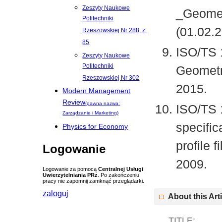
Zeszyty Naukowe
_Geomet
Politechniki
(01.02.2
Rzeszowskiej Nr 288, z.
85
ISO/TS 
Zeszyty Naukowe
Politechniki
Geometri
Rzeszowskiej Nr 302
2015.
Modern Management
Review
(dawna nazwa:
ISO/TS 
Zarządzanie i Marketing)
specific
Physics for Economy
profile 
Logowanie
2009.
Logowanie za pomocą
Centralnej Usługi
Uwierzytelniania PRz
. Po zakończeniu
pracy nie zapomnij zamknąć przeglądarki.
zaloguj
About this Art
TITLE: