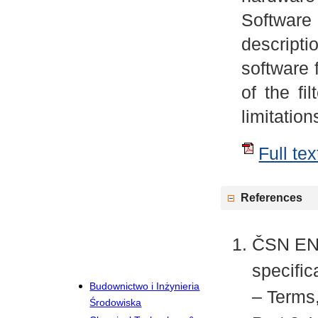
Software
descripti
software 
of the fi
limitation
Full tex
References
ČSN EN 
specific
Budownictwo i Inżynieria
– Terms,
Środowiska