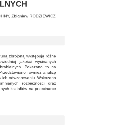
LNYCH
HNY, Zbigniew RODZIEWICZ
truną zbrojoną występują różne
iedniej jakości wycinanych
obrabialnych. Pokazano to na
 Przedstawiono również analizę
 w ich odwzorowaniu. Wskazano
omnianych rozbieżności oraz
nych kształtów na przecinarce