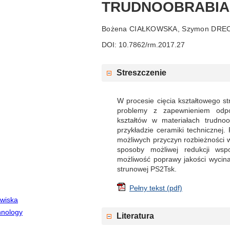
TRUDNOOBRABIA
Bożena CIAŁKOWSKA, Szymon DREC
DOI: 10.7862/rm.2017.27
Streszczenie
W procesie cięcia kształtowego s
problemy z zapewnieniem odpow
kształtów w materiałach trudno
przykładzie ceramiki technicznej.
możliwych przyczyn rozbieżności
sposoby możliwej redukcji wsp
możliwość poprawy jakości wycina
strunowej PS2Tsk.
Pełny tekst (pdf)
owiska
hnology
Literatura