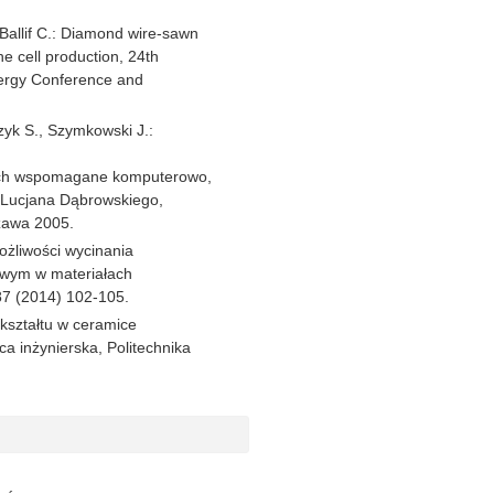
, Ballif C.: Diamond wire-sawn
he cell production, 24th
nergy Conference and
czyk S., Szymkowski J.:
nych wspomagane komputerowo,
 Lucjana Dąbrowskiego,
zawa 2005.
ożliwości wycinania
owym w materiałach
87 (2014) 102-105.
kształtu w ceramice
ca inżynierska, Politechnika