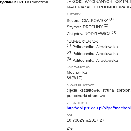
JAKOŚĆ WYCINANYCH KSZTA
zytelniania PRz
. Po zakończeniu
MATERIAŁACH TRUDNOOBRABI
AUTORZY:
(1)
Bożena CIAŁKOWSKA
(2)
Szymon DRECHNY
(3)
Zbigniew RODZIEWICZ
AFILIACJE AUTORÓW:
(1)
Politechnika Wrocławska
(2)
Politechnika Wrocławska
(3)
Politechnika Wrocławska
WYDAWNICTWO:
Mechanika
89(3/17)
SŁOWA KLUCZOWE:
cięcie kształtowe, struna zbrojon
przecinarki strunowe
PEŁNY TEKST:
http://doi.prz.edu.pl/pl/pdf/mechan
DOI:
10.7862/rm.2017.27
URL: