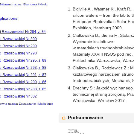
s
(dawna nazwa: Ekonomia i Nauki
Bidiville A., Wasmer K., Kraft R.
silicon wafers – from the lab to t
lications
European Photovoltaic Solar E
Exhibition, Hamburg 2009.
i Rzeszowskiej Nr 284, z. 84
Ciałkowska B., Bienia F., Stolar
ki Rzeszowskiej Nr 300
Wycinanie kształtowe
ki Rzeszowskiej Nr 299
w materiałach trudnoobrabial
ki Rzeszowskiej Nr 298
Materiały XXVIII NSOŚ pod red.
Politechnika Warszawska, Wars
i Rzeszowskiej Nr 295, z. 89
Ciałkowska B., Rodziewicz Z.: M
i Rzeszowskiej Nr 293, z. 88
kształtowego narzędziem strun
i Rzeszowskiej Nr 291, z. 87
trudnoobrabialnych, Mechanik, 
i Rzeszowskiej Nr 290, z. 86
Drechny S.: Jakość wycinanego 
i Rzeszowskiej Nr 288, z. 85
technicznej struną zbrojoną, Pra
ki Rzeszowskiej Nr 302
Wrocławska, Wrocław 2017.
awna nazwa: Zarządzanie i Marketing)
Podsumowanie
TYTUŁ: