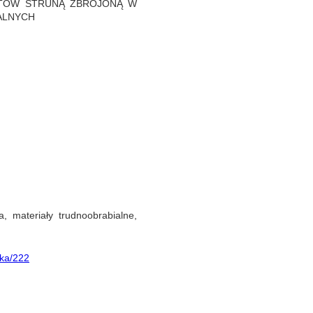
ŁTÓW STRUNĄ ZBROJONĄ W
ALNYCH
a, materiały trudnoobrabialne,
ika/222