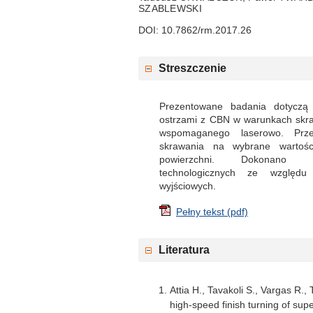
SZABLEWSKI
DOI: 10.7862/rm.2017.26
Streszczenie
Prezentowane badania dotyczą 
ostrzami z CBN w warunkach skr
wspomaganego laserowo. Prze
skrawania na wybrane wartośc
powierzchni. Dokonano op
technologicznych ze względu 
wyjściowych.
Pełny tekst (pdf)
Literatura
Attia H., Tavakoli S., Vargas R.
high-speed finish turning of sup