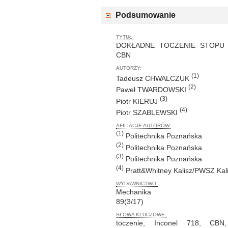
Podsumowanie
TYTUŁ:
DOKŁADNE TOCZENIE STOPU 
CBN
AUTORZY:
(1)
Tadeusz CHWALCZUK
(2)
Paweł TWARDOWSKI
(3)
Piotr KIERUJ
(4)
Piotr SZABLEWSKI
AFILIACJE AUTORÓW:
(1)
Politechnika Poznańska
(2)
Politechnika Poznańska
(3)
Politechnika Poznańska
(4)
Pratt&Whitney Kalisz/PWSZ Kal
WYDAWNICTWO:
Mechanika
89(3/17)
SŁOWA KLUCZOWE:
toczenie, Inconel 718, CBN,