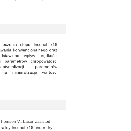
toczenia stopu Inconel 718
awania konwencjonalnego oraz
dstawiono wpływ prędkości
i parametrów chropowatości
tymalizacji parametrów
na minimalizację wartości
, Thomson V.: Laser-assisted
eralloy Inconel 718 under dry