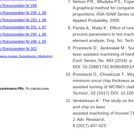
Nelson P.R., Wludyka P.S., Cope
ki Rzeszowskiej Nr 298
A graphical method for compari
i Rzeszowskiej Nr 295, z. 89
proportions, ASA-SIAM Series on
Applied Probability, 2005.
i Rzeszowskiej Nr 293, z. 88
i Rzeszowskiej Nr 291, z. 87
Parida A., Maity K.: Effect of no
process parameters in hot machin
i Rzeszowskiej Nr 290, z. 86
element analysis, Eng. Sci. Techn
i Rzeszowskiej Nr 288, z. 85
Przestacki D., Jankowiak M.: Su
ki Rzeszowskiej Nr 302
laser assisted machining of hard 
awna nazwa: Zarządzanie i Marketing)
Conf. Series, No. 483 (2014): p
DOI: 10.1088/1742-6596/483/1/
Przestacki D., Chwalczuk T., Wo
minimum uncut chip thickness an
assisted turning of WC/NiCr clad 
zytelniania PRz
. Po zakończeniu
Technol., 02 (2017) DOI: 10.10
Venkatesan K.: The study on force,
and chip on laser
assisted machining of Inconel 7
J. Adv. Research,
8 (2017) 407-423.