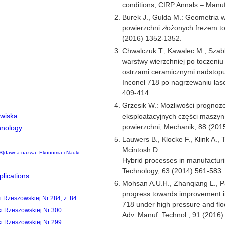
conditions, CIRP Annals – Manuf
Burek J., Gulda M.: Geometria 
powierzchni złożonych frezem t
(2016) 1352-1352.
Chwalczuk T., Kawalec M., Szab
warstwy wierzchniej po toczeniu
ostrzami ceramicznymi nadstopu
Inconel 718 po nagrzewaniu la
409-414.
Grzesik W.: Możliwości prognoz
owiska
eksploatacyjnych części maszyn 
powierzchni, Mechanik, 88 (201
hnology
Lauwers B., Klocke F., Klink A.,
Mcintosh D.:
s
(dawna nazwa: Ekonomia i Nauki
Hybrid processes in manufactur
Technology, 63 (2014) 561-583.
lications
Mohsan A.U.H., Zhanqiang L., P
progress towards improvement in 
i Rzeszowskiej Nr 284, z. 84
718 under high pressure and floo
ki Rzeszowskiej Nr 300
Adv. Manuf. Technol., 91 (2016)
ki Rzeszowskiej Nr 299