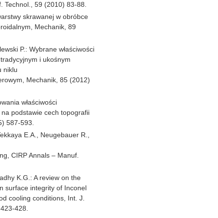
. Technol., 59 (2010) 83-88.
warstwy skrawanej w obróbce
oroidalnym, Mechanik, 89
lewski P.: Wybrane właściwości
 tradycyjnym i ukośnym
 niklu
serowym, Mechanik, 85 (2012)
owania właściwości
na podstawie cech topografii
5) 587-593.
 Tekkaya E.A., Neugebauer R.,
ing, CIRP Annals – Manuf.
adhy K.G.: A review on the
surface integrity of Inconel
d cooling conditions, Int. J.
 423-428.