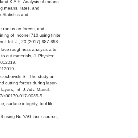
land K.A.F.: Analysis of means:
ng means, rates, and
 Statistics and
se radius on forces, and
ing of Inconel 718 using finite
ol. Int. J., 20 (2017) 687-693.
rface roughness analysis after
to cut materials, J. Physics:
. 012019.
012019.
jciechowski S.: The study on
d cutting forces during laser-
layers, Int. J. Adv. Manuf.
07/s00170-017-0035-5.
 surface integrity, tool life
18 using Nd:YAG laser source,