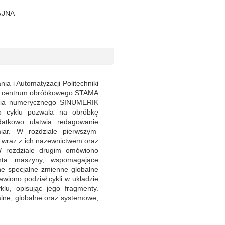
AJNA
a i Automatyzacji Politechniki
dla centrum obróbkowego STAMA
ania numerycznego SINUMERIK
o cyklu pozwala na obróbkę
atkowo ułatwia redagowanie
miar. W rozdziale pierwszym
C wraz z ich nazewnictwem oraz
W rozdziale drugim omówiono
enta maszyny, wspomagające
e specjalne zmienne globalne
awiono podział cykli w układzie
lu, opisując jego fragmenty.
ne, globalne oraz systemowe,