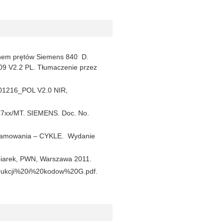
nem prętów Siemens 840 D.
9 V2.2 PL. Tłumaczenie przez
101216_POL V2.0 NIR,
7xx/MT. SIEMENS. Doc. No.
gramowania – CYKLE. Wydanie
abiarek, PWN, Warszawa 2011.
strukcji%20i%20kodow%20G.pdf.