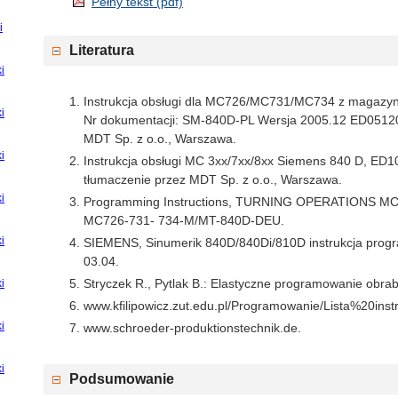
Pełny tekst (pdf)
i
Literatura
i
Instrukcja obsługi dla MC726/MC731/MC734 z magazy
i
Nr dokumentacji: SM-840D-PL Wersja 2005.12 ED05120
MDT Sp. z o.o., Warszawa.
i
Instrukcja obsługi MC 3xx/7xx/8xx Siemens 840 D, ED
tłumaczenie przez MDT Sp. z o.o., Warszawa.
i
Programming Instructions, TURNING OPERATIONS MC
MC726-731- 734-M/MT-840D-DEU.
i
SIEMENS, Sinumerik 840D/840Di/810D instrukcja pro
03.04.
Stryczek R., Pytlak B.: Elastyczne programowanie obr
i
www.kfilipowicz.zut.edu.pl/Programowanie/Lista%20in
i
www.schroeder-produktionstechnik.de.
i
Podsumowanie