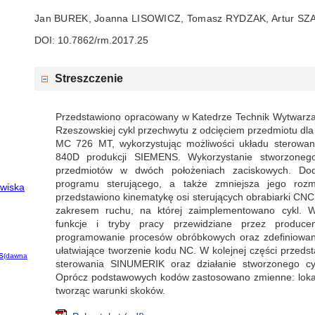
Jan BUREK, Joanna LISOWICZ, Tomasz RYDZAK, Artur SZ
DOI: 10.7862/rm.2017.25
Streszczenie
Przedstawiono opracowany w Katedrze Technik Wytwarzani
Rzeszowskiej cykl przechwytu z odcięciem przedmiotu 
MC 726 MT, wykorzystując możliwości układu sterow
840D produkcji SIEMENS. Wykorzystanie stworzoneg
przedmiotów w dwóch położeniach zaciskowych. Dod
programu sterującego, a także zmniejsza jego roz
owiska
przedstawiono kinematykę osi sterujących obrabiarki CN
zakresem ruchu, na której zaimplementowano cykl. 
funkcje i tryby pracy przewidziane przez produc
programowanie procesów obróbkowych oraz zdefiniowan
ułatwiające tworzenie kodu NC. W kolejnej części przedst
s
(dawna
sterowania SINUMERIK oraz działanie stworzonego cyk
Oprócz podstawowych kodów zastosowano zmienne: lokal
tworząc warunki skoków.