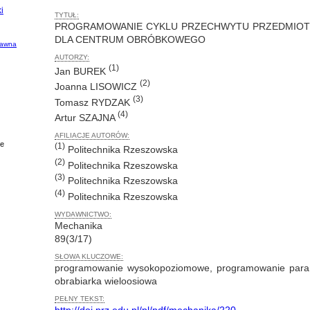
i
TYTUŁ:
PROGRAMOWANIE CYKLU PRZECHWYTU PRZEDMIOTU
DLA CENTRUM OBRÓBKOWEGO
dawna
AUTORZY:
(1)
Jan BUREK
(2)
Joanna LISOWICZ
(3)
Tomasz RYDZAK
(4)
Artur SZAJNA
AFILIACJE AUTORÓW:
ie
(1)
Politechnika Rzeszowska
(2)
Politechnika Rzeszowska
(3)
Politechnika Rzeszowska
(4)
Politechnika Rzeszowska
WYDAWNICTWO:
Mechanika
89(3/17)
SŁOWA KLUCZOWE:
programowanie wysokopoziomowe, programowanie par
obrabiarka wieloosiowa
PEŁNY TEKST:
http://doi.prz.edu.pl/pl/pdf/mechanika/220