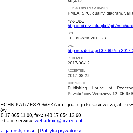
89(3/17)
KEY WORDS AND PHRASES:
FMEA, SPC, quality, diagram, variab
FULL TEXT:
http://doi.prz.edu.pl/pl/pdf/mechan
DOI:
10.7862/rm.2017.23
URL:
http://dx.doi.org/10.7862/rm.2017.
RECEIVED:
2017-06-12
ACCEPTED:
2017-09-23
COPYRIGHT:
Publishing House of Rzeszow
Powstańców Warszawy 12, 35-95
ECHNIKA RZESZOWSKA im. Ignacego Łukasiewicza; al. Pows
zów
+48 17 865 11 00, fax.: +48 17 854 12 60
strator serwisu:
webadmin@prz.edu.pl
racja dostępności
|
Polityka prywatności