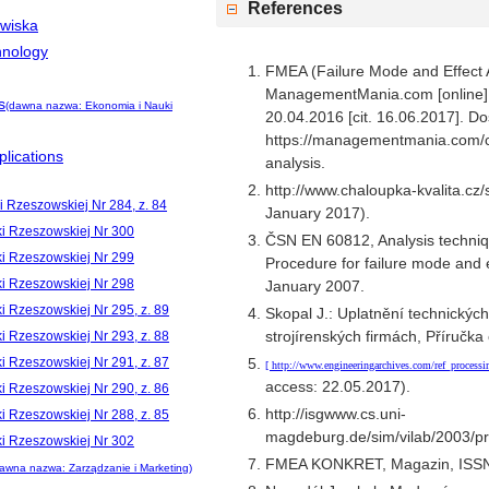
References
owiska
hnology
FMEA (Failure Mode and Effect An
ManagementMania.com [online].
s
(dawna nazwa: Ekonomia i Nauki
20.04.2016 [cit. 16.06.2017]. Do
https://managementmania.com/cs
lications
analysis.
http://www.chaloupka-kvalita.cz
i Rzeszowskiej Nr 284, z. 84
January 2017).
ki Rzeszowskiej Nr 300
ČSN EN 60812, Analysis technique
ki Rzeszowskiej Nr 299
Procedure for failure mode and 
ki Rzeszowskiej Nr 298
January 2007.
i Rzeszowskiej Nr 295, z. 89
Skopal J.: Uplatnění technickýc
strojírenských firmách, Příručka 
i Rzeszowskiej Nr 293, z. 88
i Rzeszowskiej Nr 291, z. 87
http://www.engineeringarchives.com/ref_proces
access: 22.05.2017).
i Rzeszowskiej Nr 290, z. 86
http://isgwww.cs.uni-
i Rzeszowskiej Nr 288, z. 85
magdeburg.de/sim/vilab/2003/pr
ki Rzeszowskiej Nr 302
FMEA KONKRET, Magazin, ISSN
awna nazwa: Zarządzanie i Marketing)