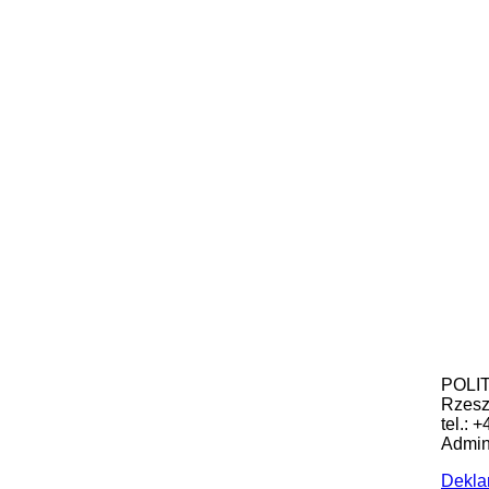
POLIT
Rzes
tel.: 
Admini
Dekla