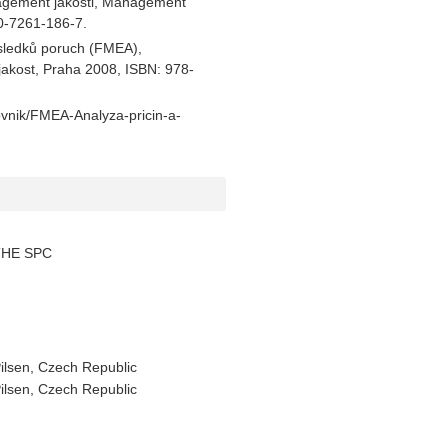
nagement jakosti, Management
0-7261-186-7.
sledků poruch (FMEA),
jakost, Praha 2008, ISBN: 978-
lovnik/FMEA-Analyza-pricin-a-
THE SPC
ilsen, Czech Republic
ilsen, Czech Republic