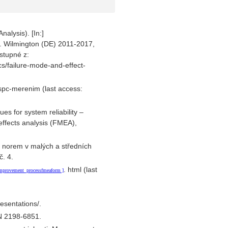
alysis). [In:]
 Wilmington (DE) 2011-2017,
stupné z:
/failure-mode-and-effect-
/spc-merenim (last access:
s for system reliability –
effects analysis (FMEA),
h norem v malých a středních
č. 4.
. html (last
simprovement_processfmeaform
esentations/.
 2198-6851.