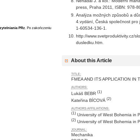
Nenadál J. a kol.: Moderní ma
press, Praha 2011, ISBN: 978-8
Analýza možných způsobů a dů
4.vydání, Česká společnost pro 
1-60534-136-1.
zytelniania PRz
. Po zakończeniu
http://www.svetproduktivity.cz/s
dusledku.htm.
About this Article
TITLE:
FMEA AND ITS APPLICATION IN 
AUTHORS:
(1)
Lukáš BEBR
(2)
Kateřina BÍCOVÁ
AUTHORS AFFILIATIONS:
(1)
University of West Bohemia in P
(2)
University of West Bohemia in P
JOURNAL:
Mechanika