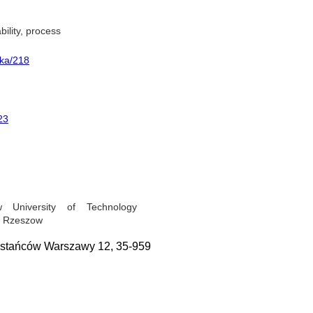
ility, process
ika/218
23
 University of Technology
9 Rzeszow
tańców Warszawy 12, 35-959