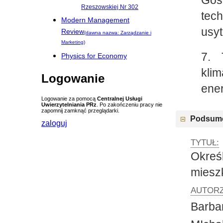
Rzeszowskiej Nr 302
tech
Modern Management
usy
Review
(dawna nazwa: Zarządzanie i
Marketing)
7. 
Physics for Economy
kli
Logowanie
ene
Logowanie za pomocą
Centralnej Usługi
Uwierzytelniania PRz
. Po zakończeniu pracy nie
zapomnij zamknąć przeglądarki.
Podsum
zaloguj
TYTUŁ:
Okreś
miesz
AUTORZ
Barba