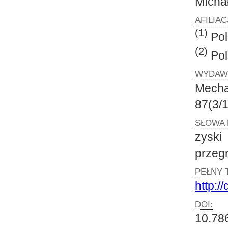
MIch
AFILIA
(1)
Pol
(2)
Pol
WYDAW
Mecha
87(3/
SŁOWA 
zyski
przeg
PEŁNY 
http:/
DOI:
10.78