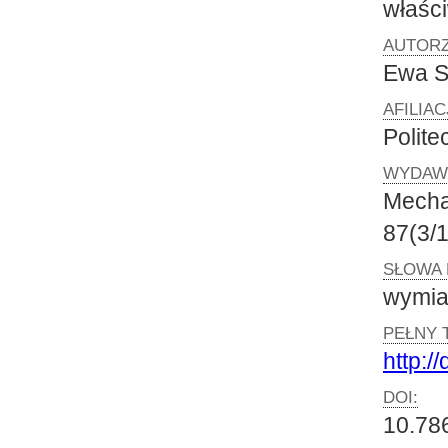
właśc
AUTORZ
Ewa 
AFILIA
Polit
WYDAW
Mecha
87(3/
SŁOWA 
wymian
PEŁNY 
http:/
DOI:
10.78