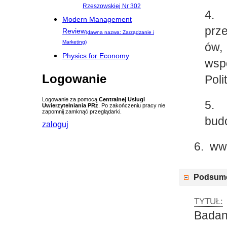
Rzeszowskiej Nr 302
4.
Modern Management
prz
Review
(dawna nazwa: Zarządzanie i
Marketing)
ów,
Physics for Economy
wsp
Logowanie
Poli
Logowanie za pomocą
Centralnej Usługi
5. 
Uwierzytelniania PRz
. Po zakończeniu pracy nie
zapomnij zamknąć przeglądarki.
bud
zaloguj
6. ww
Podsum
TYTUŁ:
Bada