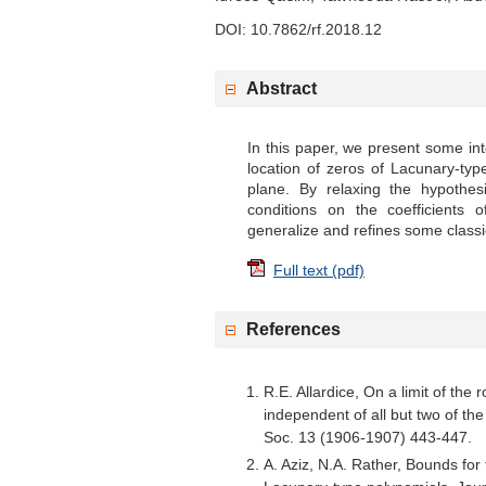
DOI: 10.7862/rf.2018.12
Abstract
In this paper, we present some int
location of zeros of Lacunary-typ
plane. By relaxing the hypothesi
conditions on the coefficients o
generalize and refines some classic
Full text (pdf)
References
R.E. Allardice, On a limit of the 
independent of all but two of the
Soc. 13 (1906-1907) 443-447.
A. Aziz, N.A. Rather, Bounds for 