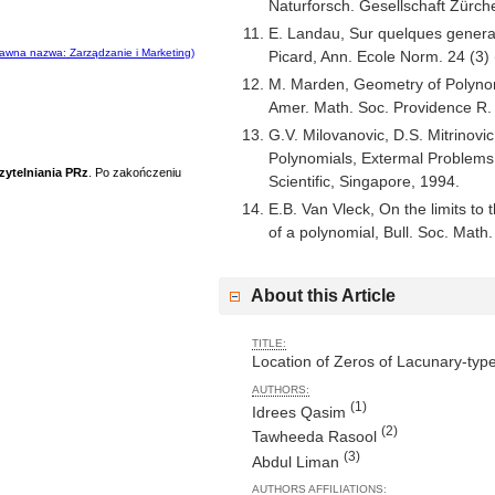
Naturforsch. Gesellschaft Zürch
E. Landau, Sur quelques genera
awna nazwa: Zarządzanie i Marketing)
Picard, Ann. Ecole Norm. 24 (3)
M. Marden, Geometry of Polynom
Amer. Math. Soc. Providence R. 
G.V. Milovanovic, D.S. Mitrinovic
Polynomials, Extermal Problems,
zytelniania PRz
. Po zakończeniu
Scientific, Singapore, 1994.
E.B. Van Vleck, On the limits to 
of a polynomial, Bull. Soc. Mat
About this Article
TITLE:
Location of Zeros of Lacunary-typ
AUTHORS:
(1)
Idrees Qasim
(2)
Tawheeda Rasool
(3)
Abdul Liman
AUTHORS AFFILIATIONS: