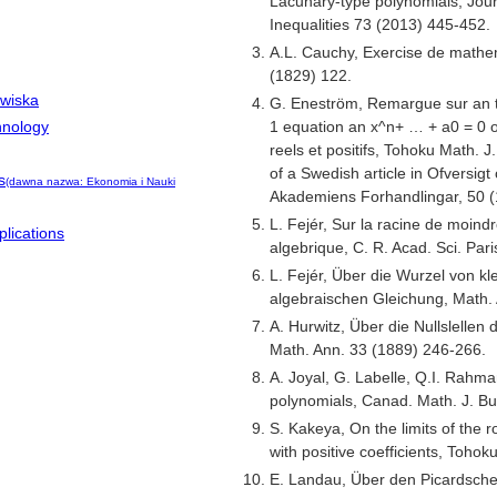
Lacunary-type polynomials, Jour
Inequalities 73 (2013) 445-452.
A.L. Cauchy, Exercise de mathe
(1829) 122.
owiska
G. Eneström, Remargue sur an t
1 equation an x^n+ … + a0 = 0 ou
hnology
reels et positifs, Tohoku Math. J
of a Swedish article in Ofversigt
s
(dawna nazwa: Ekonomia i Nauki
Akademiens Forhandlingar, 50 
L. Fejér, Sur la racine de moin
lications
algebrique, C. R. Acad. Sci. Par
L. Fejér, Über die Wurzel von kl
algebraischen Gleichung, Math.
A. Hurwitz, Über die Nullslellen
Math. Ann. 33 (1889) 246-266.
A. Joyal, G. Labelle, Q.I. Rahma
polynomials, Canad. Math. J. Bul
S. Kakeya, On the limits of the r
with positive coefficients, Toho
E. Landau, Über den Picardschen 