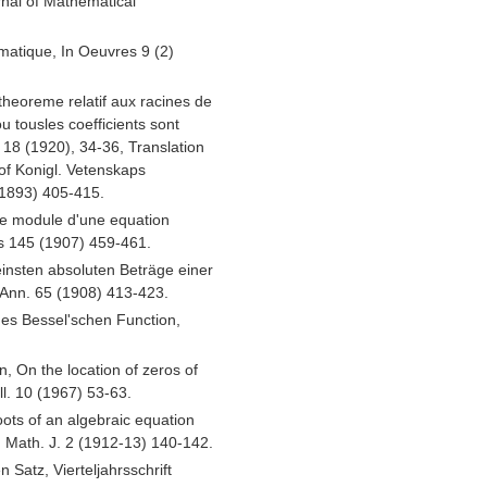
nal of Mathematical
matique, In Oeuvres 9 (2)
heoreme relatif aux racines de
 tousles coefficients sont
. 18 (1920), 34-36, Translation
 of Konigl. Vetenskaps
(1893) 405-415.
dre module d'une equation
is 145 (1907) 459-461.
einsten absoluten Beträge einer
 Ann. 65 (1908) 413-423.
 des Bessel'schen Function,
n, On the location of zeros of
l. 10 (1967) 53-63.
oots of an algebraic equation
ku Math. J. 2 (1912-13) 140-142.
Satz, Vierteljahrsschrift