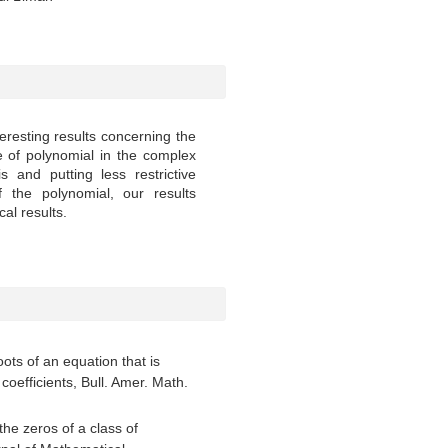
eresting results concerning the
e of polynomial in the complex
s and putting less restrictive
f the polynomial, our results
al results.
roots of an equation that is
 coefficients, Bull. Amer. Math.
the zeros of a class of