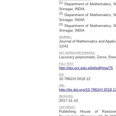
(1)
Department of Mathematics, Nat
Srinagar, INDIA
(2)
Department of Mathematics, Nat
Srinagar, INDIA
(3)
Department of Mathematics, Nat
Srinagar, INDIA
JOURNAL:
Journal of Mathematics and Applic
12/41
KEY WORDS AND PHRASES:
Lacunary polynomials; Zeros; En
FULL TEXT:
http://doi.prz.edu.pl/pl/pdf/jma/75
DOI:
10.7862/rf.2018.12
URL:
http://dx.doi.org/10.7862/rf.2018.1
RECEIVED:
2017-11-10
COPYRIGHT:
Publishing House of Rzeszow