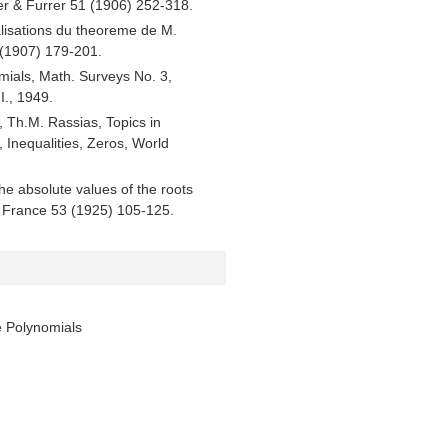
er & Furrer 51 (1906) 252-318.
lisations du theoreme de M.
 (1907) 179-201.
ials, Math. Surveys No. 3,
I., 1949.
, Th.M. Rassias, Topics in
 Inequalities, Zeros, World
the absolute values of the roots
h. France 53 (1925) 105-125.
e Polynomials