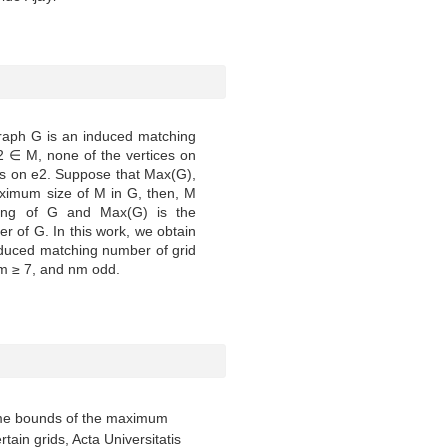
graph G is an induced matching
2 ∈ M, none of the vertices on
ces on e2. Suppose that Max(G),
aximum size of M in G, then, M
ing of G and Max(G) is the
of G. In this work, we obtain
duced matching number of grid
m ≥ 7, and nm odd.
ome bounds of the maximum
ain grids, Acta Universitatis