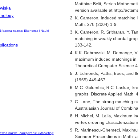
Matthiae Belii, Series Mathemat
owiska
version available at http://actam
hnology
K. Cameron, Induced matching in
Math. 278 (2004) 1-9.
s
(dawna nazwa: Ekonomia i Nauki
K. Cameron, R. Sritharan, Y. T
matching in weakly chordal grap
133-142.
lications
K.K. Dabrowski, M. Demange, V.
maximum induced matchings in b
Theoretical Computer Science 4
J. Edmonds, Paths, trees, and f
(1965) 449-467.
M.C. Golumbic, R.C. Laskar, Irre
graphs, Discrete Applied Math. 
C. Lane, The strong matching n
Australasian Journal of Combina
H. Michel, M. Lalla, Maximum in
vertex ordering characterization
R. Marinescu-Ghemeci, Maximum
awna nazwa: Zarządzanie i Marketing)
Springer Proceedings in Math. a