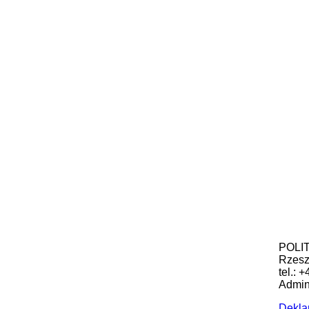
POLIT
Rzes
tel.: 
Admini
Dekla