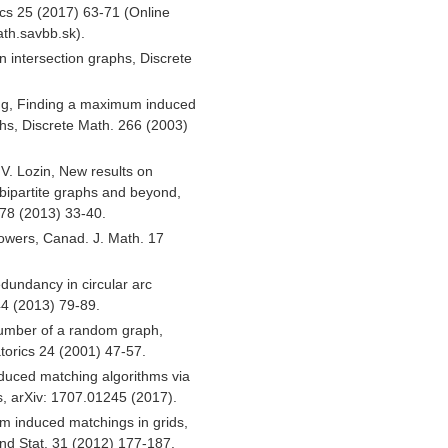
ics 25 (2017) 63-71 (Online
ath.savbb.sk).
 intersection graphs, Discrete
ang, Finding a maximum induced
hs, Discrete Math. 266 (2003)
V. Lozin, New results on
ipartite graphs and beyond,
78 (2013) 33-40.
lowers, Canad. J. Math. 17
dundancy in circular arc
44 (2013) 79-89.
umber of a random graph,
torics 24 (2001) 47-57.
duced matching algorithms via
s, arXiv: 1707.01245 (2017).
 induced matchings in grids,
nd Stat. 31 (2012) 177-187.