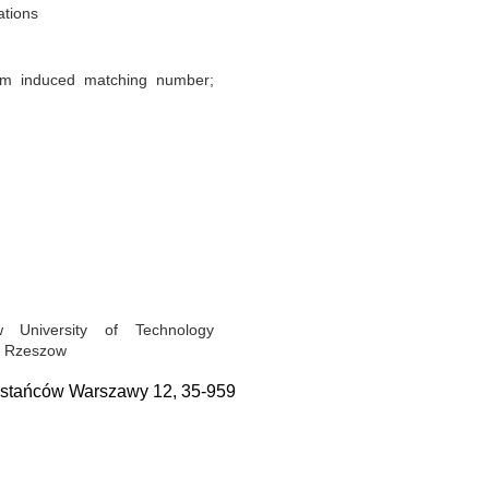
ations
um induced matching number;
 University of Technology
9 Rzeszow
tańców Warszawy 12, 35-959