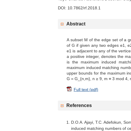
DOI: 10.7862/rf.2018.1
Abstract
A subset M of the edge set of a 
of G if given any two edges e1, e
e1 is adjacent to any of the verti
a positive integer, denotes the m
is the maximum induced match
maximum induced matching number 
upper bounds for the maximum in
G = G_{n,m}, n ≥ 9, m ≡ 3 mod 4, 
Full text (pdf)
References
D.O.A. Ajayi, T.C. Adefokun, S
induced matching numbers of cert