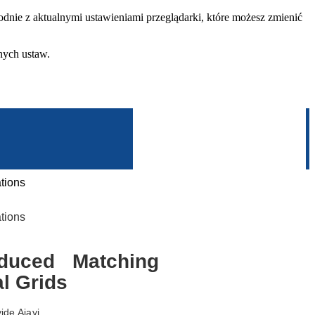
dnie z aktualnymi ustawieniami przeglądarki, które możesz zmienić
nych ustaw.
tions
tions
uced Matching
l Grids
ide Ajayi