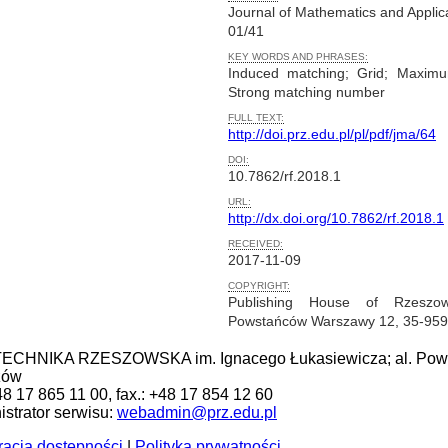
Journal of Mathematics and Applic
01/41
KEY WORDS AND PHRASES:
Induced matching; Grid; Maxim
Strong matching number
FULL TEXT:
http://doi.prz.edu.pl/pl/pdf/jma/64
DOI:
10.7862/rf.2018.1
URL:
http://dx.doi.org/10.7862/rf.2018.1
RECEIVED:
2017-11-09
COPYRIGHT:
Publishing House of Rzeszow
Powstańców Warszawy 12, 35-95
ECHNIKA RZESZOWSKA im. Ignacego Łukasiewicza; al. Pows
zów
+48 17 865 11 00, fax.: +48 17 854 12 60
strator serwisu:
webadmin@prz.edu.pl
racja dostępności
|
Polityka prywatności