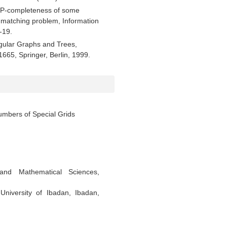
 NP-completeness of some
 matching problem, Information
-19.
gular Graphs and Trees,
665, Springer, Berlin, 1999.
bers of Special Grids
d Mathematical Sciences,
niversity of Ibadan, Ibadan,