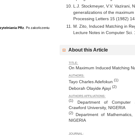
L.J. Stockmeyer, V.V. Vazirani,
generalizations of the maximum
Processing Letters 15 (1982) 14
M. Zito, Induced Matching in Re
zytelniania PRz
. Po zakończeniu
Lecture Notes in Computer Sci. 1
About this Article
TITLE:
On Maximum Induced Matching Num
AUTHORS:
(1)
Tayo Charles Adefokun
(2)
Deborah Olayide Ajayi
AUTHORS AFFILIATIONS:
(1)
Department of Computer an
Crawford University, NIGERIA
(2)
Department of Mathematics, U
NIGERIA
JOURNAL: