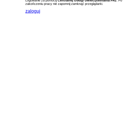
Logowanie za pomocą
Centralnej Usługi Uwierzytelniania PRz
. Po
zakończeniu pracy nie zapomnij zamknąć przeglądarki.
zaloguj