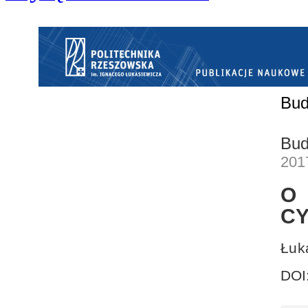
Bud
Bud
201
O
CY
Łuk
DOI