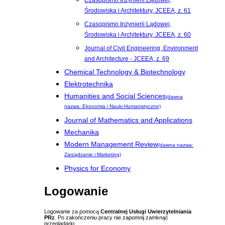
Czasopismo Inżynierii Lądowej,
Środowiska i Architektury, JCEEA, z. 61
Czasopismo Inżynierii Lądowej,
Środowiska i Architektury, JCEEA, z. 60
Journal of Civil Engineering, Environment
and Architecture - JCEEA, z. 69
Chemical Technology & Biotechnology
Elektrotechnika
Humanities and Social Sciences
(dawna
nazwa: Ekonomia i Nauki Humanistyczne)
Journal of Mathematics and Applications
Mechanika
Modern Management Review
(dawna nazwa:
Zarządzanie i Marketing)
Physics for Economy
Logowanie
Logowanie za pomocą
Centralnej Usługi Uwierzytelniania
PRz
. Po zakończeniu pracy nie zapomnij zamknąć
przeglądarki.