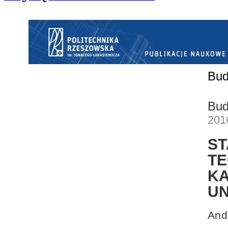
Bud
Bud
201
S
T
K
U
And