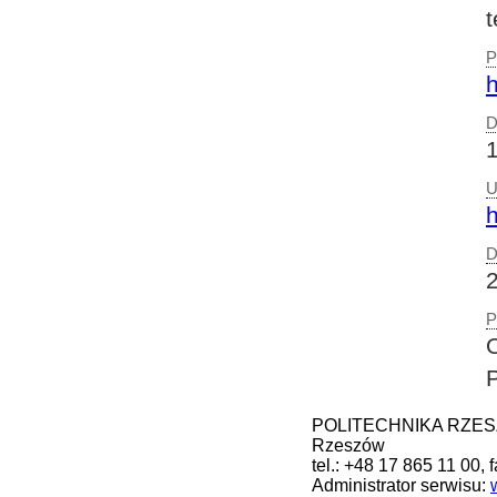
t
P
h
D
U
h
D
P
POLITECHNIKA RZESZOW
Rzeszów
tel.: +48 17 865 11 00, 
Administrator serwisu: