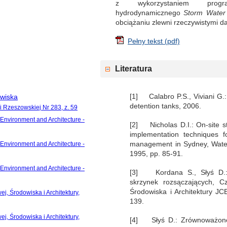
z wykorzystaniem prog
hydrodynamicznego
Storm Water
obciążaniu zlewni rzeczywistymi 
Pełny tekst (pdf)
Literatura
[1] Calabro P.S., Viviani G.:
owiska
detention tanks, 2006.
i Rzeszowskiej Nr 283, z. 59
 Environment and Architecture -
[2] Nicholas D.I.: On-site s
implementation techniques fo
management in Sydney, Water
 Environment and Architecture -
1995, pp. 85-91.
 Environment and Architecture -
[3] Kordana S., Słyś D.: 
skrzynek rozsączających, Cz
Środowiska i Architektury JCE
j, Środowiska i Architektury,
139.
j, Środowiska i Architektury,
[4] Słyś D.: Zrównoważone