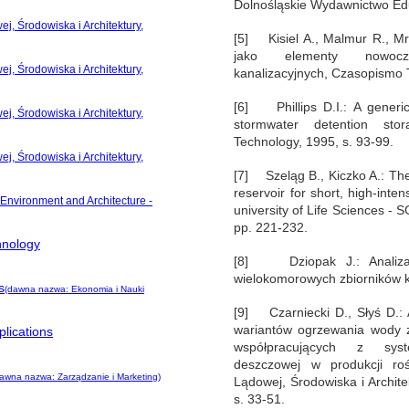
Dolnośląskie Wydawnictwo Ed
j, Środowiska i Architektury,
[5] Kisiel A., Malmur R., Mr
jako elementy nowocz
j, Środowiska i Architektury,
kanalizacyjnych, Czasopismo 
[6] Phillips D.I.: A generi
j, Środowiska i Architektury,
stormwater detention sto
Technology, 1995, s. 93-99.
j, Środowiska i Architektury,
[7] Szeląg B., Kiczko A.: The
reservoir for short, high-inten
 Environment and Architecture -
university of Life Sciences -
pp. 221-232.
hnology
[8] Dziopak J.: Analiza 
wielokomorowych zbiorników k
s
(dawna nazwa: Ekonomia i Nauki
[9] Czarniecki D., Słyś D.: 
wariantów ogrzewania wody 
lications
współpracujących z sys
deszczowej w produkcji rośl
awna nazwa: Zarządzanie i Marketing)
Lądowej, Środowiska i Archite
s. 33-51.