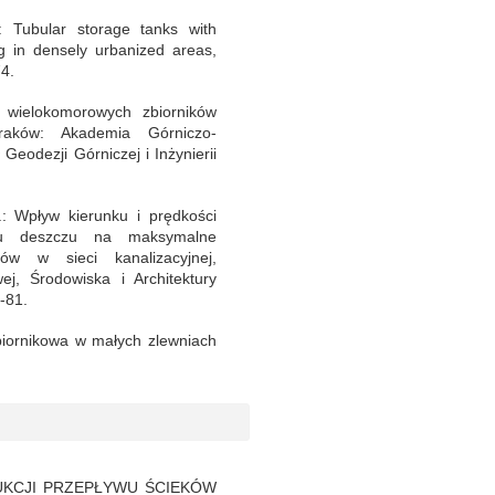
: Tubular storage tanks with
ing in densely urbanized areas,
4.
 wielokomorowych zbiorników
Kraków: Akademia Górniczo-
Geodezji Górniczej i Inżynierii
: Wpływ kierunku i prędkości
du deszczu na maksymalne
ów w sieci kanalizacyjnej,
ej, Środowiska i Architektury
3-81.
biornikowa w małych zlewniach
KCJI PRZEPŁYWU ŚCIEKÓW