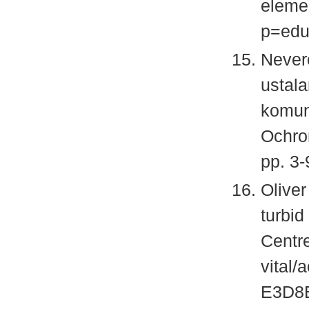
elemen
p=edu
Never
ustal
komun
Ochro
pp. 3-
Oliver
turbi
Centre
vital
E3D8