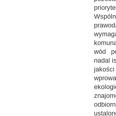
priory
Wspólną
prawod
wymag
komuna
wód po
nadal i
jakoś
wprow
ekolog
znajom
odbiorn
ustalo