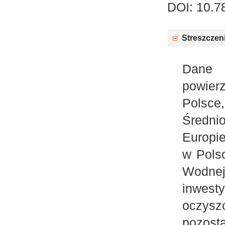
DOI: 10.7
Streszczen
Dane 
powier
Polsce,
Średni
Europi
w Pols
Wodnej
inwes
oczys
pozosta