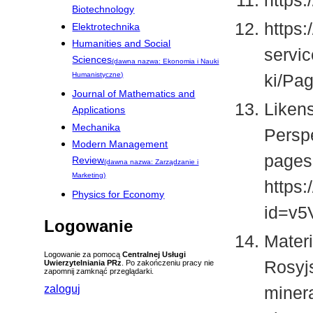
https
Biotechnology
https:
Elektrotechnika
Humanities and Social
servi
Sciences
(dawna nazwa: Ekonomia i Nauki
Humanistyczne)
ki/Pag
Journal of Mathematics and
Liken
Applications
Mechanika
Persp
Modern Management
pages
Review
(dawna nazwa: Zarządzanie i
Marketing)
https:
Physics for Economy
id=v5
Logowanie
Materi
Logowanie za pomocą
Centralnej Usługi
Rosyj
Uwierzytelniania PRz
. Po zakończeniu pracy nie
zapomnij zamknąć przeglądarki.
zaloguj
miner