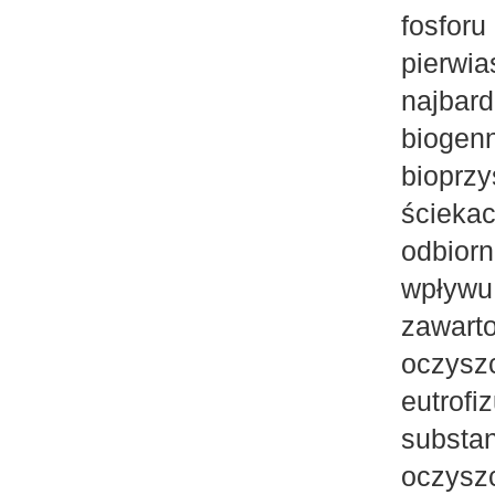
fosforu
pierwi
najbar
biogen
bioprz
ściek
odbior
wpływu
zawart
oczysz
eutrofi
substa
oczysz