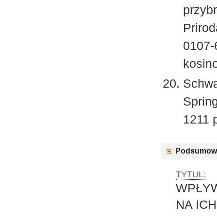
przybr
Priro
0107-6
kosin
Schwa
Sprin
1211 
Podsumow
TYTUŁ:
WPŁYW
NA IC