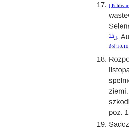
Pehliva
wastew
Selen
15
, A
doi:10.10
Rozpo
listop
spełn
ziemi,
szkod
poz. 1
Sadcz