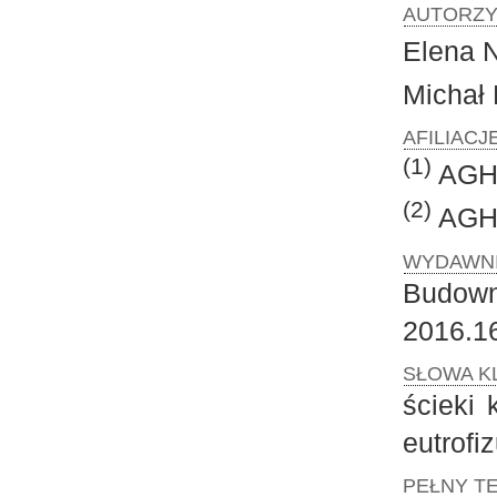
AUTORZY
Elena
Micha
AFILIAC
(1)
AGH 
(2)
AGH 
WYDAWN
Budowni
2016.1
SŁOWA K
ścieki 
eutrofi
PEŁNY TE