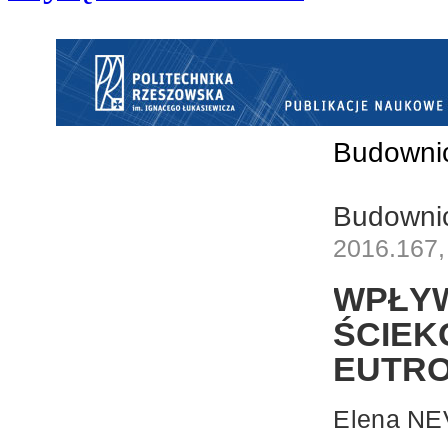
Budownic
Budownic
2016.167,
WPŁY
ŚCI
EUTRO
Elena N