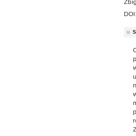
Zbi
DOI
S