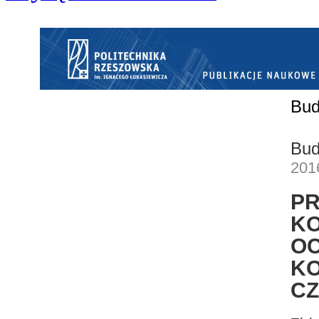
Bud
Bud
201
P
K
O
K
C