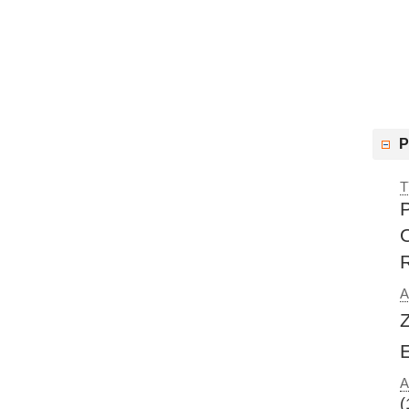
P
T
A
A
(