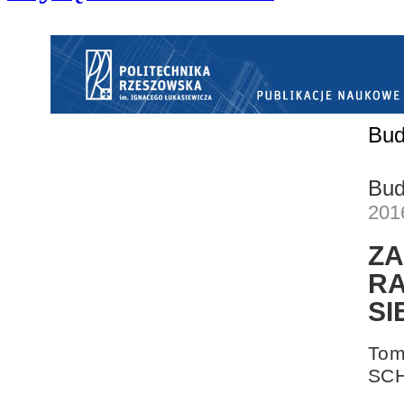
Bud
Bud
201
Z
R
SI
Tom
SCH