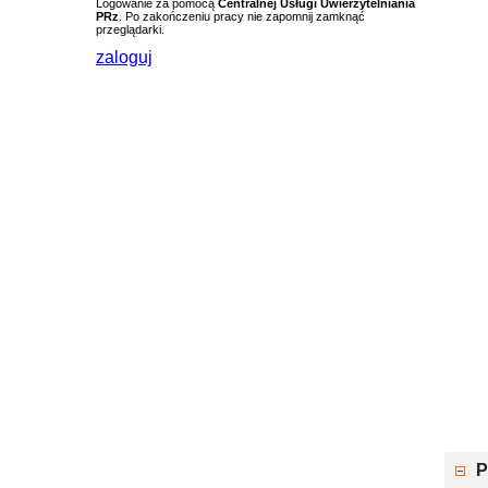
Logowanie za pomocą
Centralnej Usługi Uwierzytelniania
PRz
. Po zakończeniu pracy nie zapomnij zamknąć
przeglądarki.
zaloguj
P