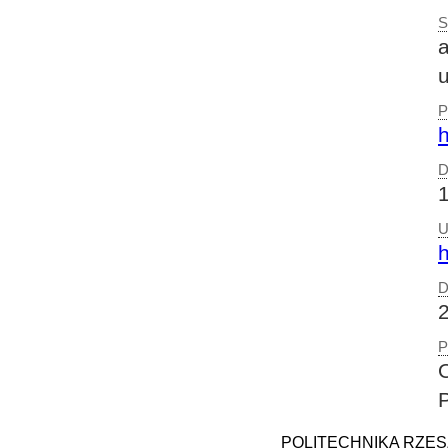
S
a
u
P
h
D
U
h
D
P
POLITECHNIKA RZESZOW