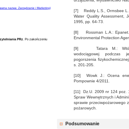
awna nazwa: Zarządzanie i Marketing)
[7] Reddy L.S., Ormsbee L.E
Water Quality Assessment, J
1995, pp. 64-73.
[8] Rossman L.A.: Epanet. 
Environmental Protection Agen
zytelniania PRz
. Po zakończeniu
[9] Tatara M.: Wtórne
wodociągowej podczas je
pogorszenia fizykochemicznej
s. 201-205.
[10] Wowk J.: Ocena ene
Pompownie 4/2011.
[11] Dz.U. 2009 nr 124 poz. 
Spraw Wewnętrznych i Administ
sprawie przeciwpożarowego z
pożarowych.
Podsumowanie