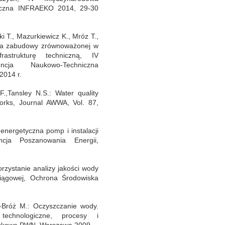
iczna INFRAEKO 2014, 29-30
 T., Mazurkiewicz K., Mróz T.,
nia zabudowy zrównoważonej w
rastrukturę techniczną, IV
ncja Naukowo-Techniczna
2014 r.
,Tansley N.S.: Water quality
works, Journal AWWA, Vol. 87,
nergetyczna pomp i instalacji
cja Poszanowania Energii,
rzystanie analizy jakości wody
iągowej, Ochrona Środowiska
Bróż M.: Oczyszczanie wody.
technologiczne, procesy i
aukowe PWN, Warszawa 2009.