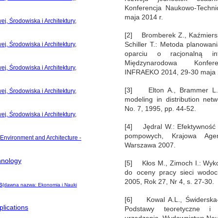
Konferencja Naukowo-Techn
maja 2014 r.
j, Środowiska i Architektury,
[2] Bromberek Z., Kaźmierski
Schiller T.: Metoda planowa
j, Środowiska i Architektury,
oparciu o racjonalną inf
Międzynarodowa Konfere
j, Środowiska i Architektury,
INFRAEKO 2014, 29-30 maja 
[3] Elton A., Brammer L.F.
j, Środowiska i Architektury,
modeling in distribution net
No. 7, 1995, pp. 44-52.
j, Środowiska i Architektury,
[4] Jędral W.: Efektywność e
pompowych, Krajowa Agen
 Environment and Architecture -
Warszawa 2007.
hnology
[5] Kłos M., Zimoch I.: Wyko
do oceny pracy sieci wodoc
2005, Rok 27, Nr 4, s. 27-30.
s
(dawna nazwa: Ekonomia i Nauki
[6] Kowal A.L., Świderska-
lications
Podstawy teoretyczne i 
urządzenia, Wydawnictwo N