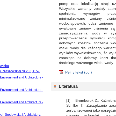
pomp oraz lokalizacją stacji u
Wszystkie warianty zostały zap
spełnienia wymogów przec
minimalizowano zmiany ciś
wodociągowych, gdyż zmienne w
gwałtowne zmiany ciśnienia są
zanieczyszczenia wody w syst
przeprowadzeniu symulacji kom
dobowych kosztów tłoczenia wo
wieku wody dla każdego wariant
wyników wywnioskowano, że wy-b
znacząco na dobowy koszt tło
średniego ważonego wieku wody.
owiska
i Rzeszowskiej Nr 283, z. 59
Pełny tekst (pdf)
 Environment and Architecture -
Literatura
 Environment and Architecture -
[1] Bromberek Z., Kaźmierski
 Environment and Architecture -
Schiller T.: Zarządzanie za
zurbanizowanej jako narzędz
j, Środowiska i Architektury,
rozwoju jednostek osadn