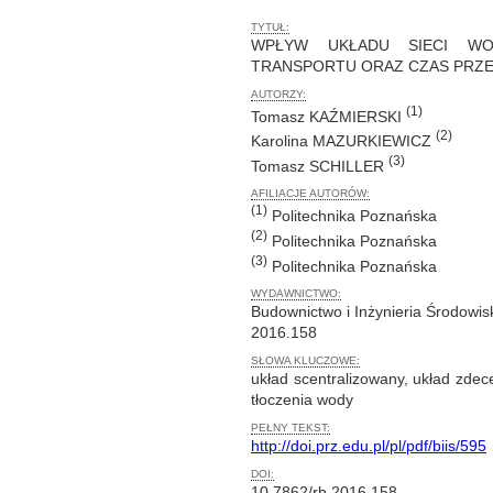
TYTUŁ:
WPŁYW UKŁADU SIECI WO
TRANSPORTU ORAZ CZAS PRZE
AUTORZY:
(1)
Tomasz KAŹMIERSKI
(2)
Karolina MAZURKIEWICZ
(3)
Tomasz SCHILLER
AFILIACJE AUTORÓW:
(1)
Politechnika Poznańska
(2)
Politechnika Poznańska
(3)
Politechnika Poznańska
WYDAWNICTWO:
Budownictwo i Inżynieria Środowis
2016.158
SŁOWA KLUCZOWE:
układ scentralizowany, układ zdec
tłoczenia wody
PEŁNY TEKST:
http://doi.prz.edu.pl/pl/pdf/biis/595
DOI:
10.7862/rb.2016.158