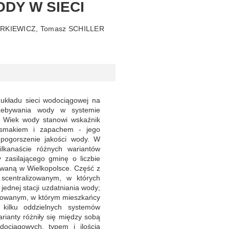
DY W SIECI
URKIEWICZ, Tomasz SCHILLER
kładu sieci wodociągowej na
rzebywania wody w systemie
m. Wiek wody stanowi wskaźnik
 smakiem i zapachem - jego
pogorszenie jakości wody. W
lkanaście różnych wariantów
 zasilającego gminę o liczbie
owaną w Wielkopolsce. Część z
 scentralizowanym, w których
 jednej stacji uzdatniania wody;
lizowanym, w którym mieszkańcy
kilku oddzielnych systemów
rianty różniły się między sobą
ociągowych, typem i ilością