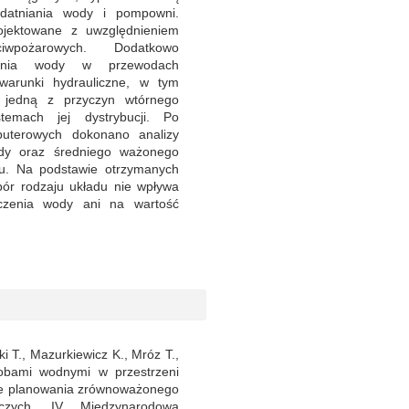
zdatniania wody i pompowni.
rojektowane z uwzględnieniem
iwpożarowych. Dodatkowo
nienia wody w przewodach
arunki hydrauliczne, w tym
 jedną z przyczyn wtórnego
emach jej dystrybucji. Po
puterowych dokonano analizy
dy oraz średniego ważonego
u. Na podstawie otrzymanych
ór rodzaju układu nie wpływa
czenia wody ani na wartość
 T., Mazurkiewicz K., Mróz T.,
sobami wodnymi w przestrzeni
ie planowania zrównoważonego
iczych, IV Międzynarodowa