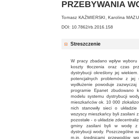
PRZEBYWANIA WO
Tomasz KAŹMIERSKI, Karolina MAZ
DOI: 10.7862/rb.2016.158
Streszczenie
W pracy zbadano wpływ wyboru u
koszty tłoczenia oraz czas p
dystrybucji określony jej wiekie
potencjalnych problemów z jej
wydłużenie powoduje zazwyczaj 
programie Epanet zbudowano ki
modelu systemu dystrybucji wody
mieszkańców ok. 10 000 zlokaliz
nich stanowiły sieci o układzie
wszyscy mieszkańcy byli zasilani z
pozostałe - o układzie zdecentra
gminy zasilani byli w wodę z 
dystrybucji wody. Poszczególne wa
m.in. średnicami przewodów wod