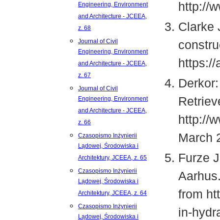
http:/
Engineering, Environment
and Architecture - JCEEA,
Clarke 
z. 68
Journal of Civil
constru
Engineering, Environment
https:/
and Architecture - JCEEA,
z. 67
Derkor:
Journal of Civil
Retriev
Engineering, Environment
and Architecture - JCEEA,
http:/
z. 66
March 
Czasopismo Inżynierii
Lądowej, Środowiska i
Furze J
Architektury, JCEEA, z. 65
Czasopismo Inżynierii
Aarhus.
Lądowej, Środowiska i
from ht
Architektury, JCEEA, z. 64
Czasopismo Inżynierii
in-hydr
Lądowej, Środowiska i