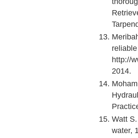
thoroug
Retriev
Tarpend
Meriba
reliabl
http:/
2014.
Mohamm
Hydraul
Practic
Watt S.
water, 