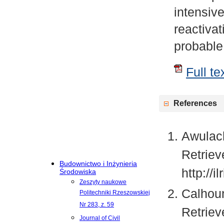
intensi
reactiv
probable
Full te
References
Awulach
Retriev
Budownictwo i Inżynieria
http://
Środowiska
Zeszyty naukowe
Calhoun
Politechniki Rzeszowskiej
Nr 283, z. 59
Retriev
Journal of Civil