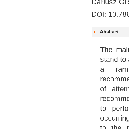
Dariusz 
DOI: 10.78
Abstract
The main
stand to
a ram
recomme
of atte
recommen
to perf
occurrin
to the 