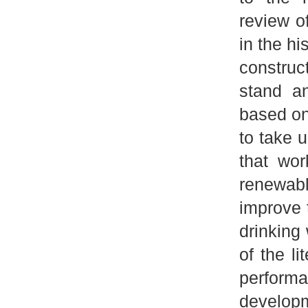
review o
in the hi
constru
stand a
based on
to take u
that wo
renewabl
improve 
drinking 
of the li
performa
develop