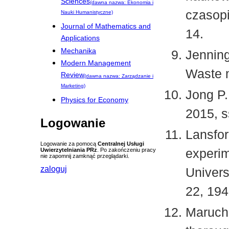
Sciences
(dawna nazwa: Ekonomia i
czasopi
Nauki Humanistyczne)
Journal of Mathematics and
14.
Applications
Mechanika
Jenning
Modern Management
Waste 
Review
(dawna nazwa: Zarządzanie i
Marketing)
Jong P.
Physics for Economy
2015, s
Logowanie
Lansfor
Logowanie za pomocą
Centralnej Usługi
experim
Uwierzytelniania PRz
. Po zakończeniu pracy
nie zapomnij zamknąć przeglądarki.
zaloguj
Universi
22, 194
Maruchi