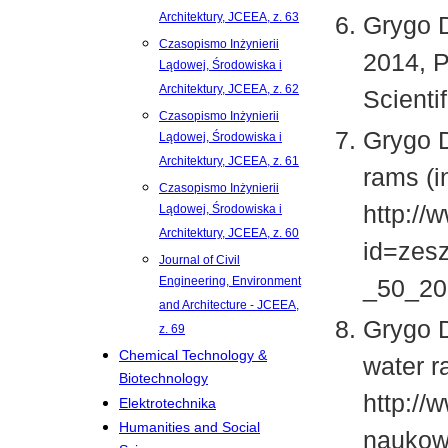
Architektury, JCEEA, z. 63
Grygo D
Czasopismo Inżynierii
2014, P
Lądowej, Środowiska i
Architektury, JCEEA, z. 62
Scienti
Czasopismo Inżynierii
Grygo D
Lądowej, Środowiska i
Architektury, JCEEA, z. 61
rams (i
Czasopismo Inżynierii
http://
Lądowej, Środowiska i
Architektury, JCEEA, z. 60
id=zesz
Journal of Civil
Engineering, Environment
_50_20
and Architecture - JCEEA,
Grygo D
z. 69
Chemical Technology &
water r
Biotechnology
http://
Elektrotechnika
Humanities and Social
naukow