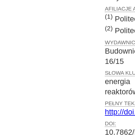
AFILIACJE
(1)
Polit
(2)
Polit
WYDAWNIC
Budownic
16/15
SŁOWA KL
energi
reaktoró
PEŁNY TEK
http://do
DOI:
10.7862/