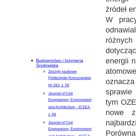
źródeł en
W pracy
odnawia
różnych
dotyczą
energii 
Budownictwo i Inżynieria
Środowiska
atomowe
Zeszyty naukowe
Politechniki Rzeszowskiej
oznacza
Nr 283, z. 59
sprawie 
Journal of Civil
Engineering, Environment
tym OZE 
and Architecture - JCEEA,
nowe za
z. 68
najbard
Journal of Civil
Engineering, Environment
Porówn