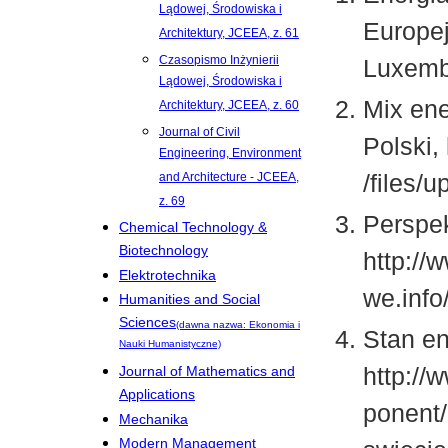
Lądowej, Środowiska i
Europej
Architektury, JCEEA, z. 61
Czasopismo Inżynierii
Luxemb
Lądowej, Środowiska i
Mix ene
Architektury, JCEEA, z. 60
Journal of Civil
Polski,
Engineering, Environment
/files
and Architecture - JCEEA,
z. 69
Perspek
Chemical Technology &
Biotechnology
http://
Elektrotechnika
we.inf
Humanities and Social
Sciences
(dawna nazwa: Ekonomia i
Stan en
Nauki Humanistyczne)
http://
Journal of Mathematics and
Applications
ponent/
Mechanika
Modern Management