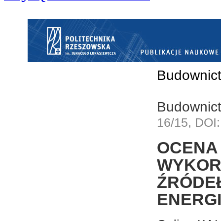
Budownict
Budownict
16/15, DOI:
OCE
WYKOR
ŹRÓDE
ENERG