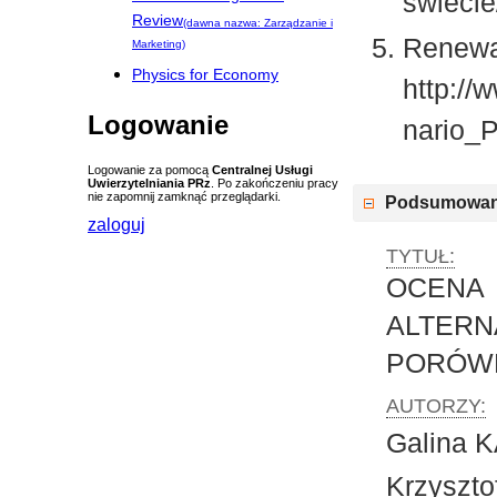
swiecie
Review
(dawna nazwa: Zarządzanie i
Renewab
Marketing)
Physics for Economy
http://
Logowanie
nario_P
Logowanie za pomocą
Centralnej Usługi
Uwierzytelniania PRz
. Po zakończeniu pracy
nie zapomnij zamknąć przeglądarki.
Podsumowan
zaloguj
TYTUŁ:
OCENA
ALTE
PORÓWN
AUTORZY:
Galina 
Krzyszt