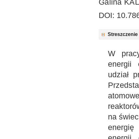
Galina KA
DOI: 10.78
Streszczenie
W pracy
energii
udział p
Przedst
atomowe
reaktoró
na świec
energię
energii