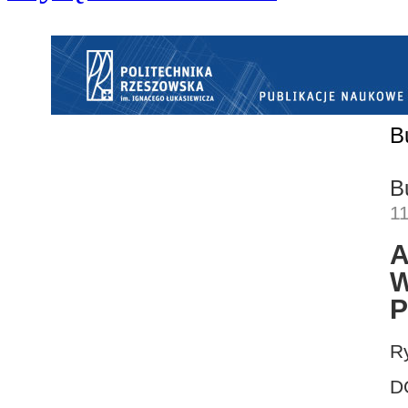
B
B
11
P
R
D