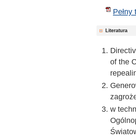
Pełny t
Literatura
Directi
of the 
repeali
Generow
zagroż
w tech
Ogólno
Świato