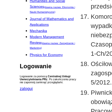
Humanities and Social
przedsi
Sciences
(dawna nazwa: Ekonomia i
Nauki Humanistyczne)
Komoro
Journal of Mathematics and
wypadk
Applications
Mechanika
niebez
Modern Management
Review
Czasopi
(dawna nazwa: Zarządzanie i
Marketing)
1-Ch/20
Physics for Economy
Ościłow
Logowanie
zagosp
Logowanie za pomocą
Centralnej Usługi
Uwierzytelniania PRz
. Po zakończeniu pracy
5/2012.
nie zapomnij zamknąć przeglądarki.
zaloguj
Piwnick
obowiąz
Pracow