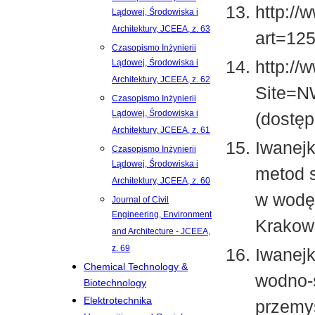
http://
Lądowej, Środowiska i
Architektury, JCEEA, z. 63
art=125
Czasopismo Inżynierii
http://
Lądowej, Środowiska i
Architektury, JCEEA, z. 62
Site=
Czasopismo Inżynierii
Lądowej, Środowiska i
(dostęp
Architektury, JCEEA, z. 61
Iwanejk
Czasopismo Inżynierii
Lądowej, Środowiska i
metod 
Architektury, JCEEA, z. 60
w wodę.
Journal of Civil
Engineering, Environment
Krakows
and Architecture - JCEEA,
z. 69
Iwanejk
Chemical Technology &
wodno-
Biotechnology
Elektrotechnika
przemy