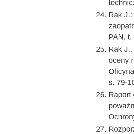
technic
Rak J.
zaopatr
PAN, t.
Rak J.,
oceny r
Oficyna
s. 79-1
Raport
poważne
Ochron
Rozporz