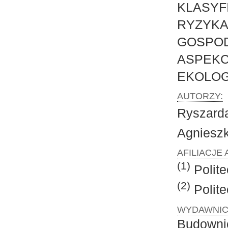
KLASY
RYZYK
GOSPO
ASPE
EKOLOG
AUTORZY:
Ryszar
Agnies
AFILIACJE
(1)
Polit
(2)
Polit
WYDAWNIC
Budownic