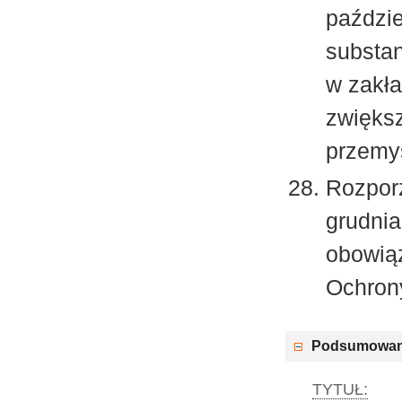
paździe
substan
w zakła
zwięks
przemys
Rozporz
grudnia
obowią
Ochrony
Podsumowan
TYTUŁ: