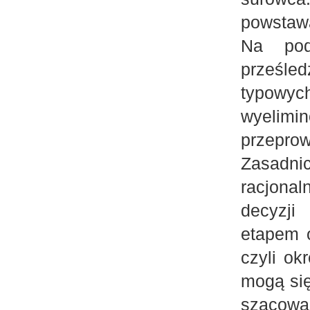
powstawa
Na pod
prześle
typowyc
wyelim
przepr
Zasadni
racjona
decyzji
etapem o
czyli ok
mogą się
szacowa