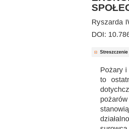
SPOŁE
Ryszarda
DOI: 10.78
Streszczenie
Pożary i
to osta
dotychc
pożarów 
stanowi
działaln
surowca.