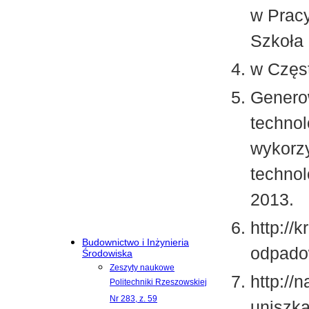
w Pracy
Szkoła
w Częs
Generow
technol
wykorzy
technol
2013.
http://
Budownictwo i Inżynieria
odpadow
Środowiska
Zeszyty naukowe
http://
Politechniki Rzeszowskiej
Nr 283, z. 59
uniszka