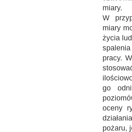
miary.
W przyp
miary mo
życia lu
spalenia
pracy. W
stosowa
ilościo
go odni
poziomó
oceny r
działani
pożaru, j